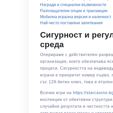
Награди и специални възможности
Разплащателни опции и транзакции
Мобилна игрална версия и наличност
Най-често поставяни запитвания
Сигурност и регу
среда
Оперираме с действителен разреш
организация, което обезпечава яс
процеси. Сигурността на индивид
играчи е приоритет номер първо,
със 128-битен ключ, това е етало
Всички игри на
https://starcasino-b
инспекции от обективни структури
случайни резултати и честността 