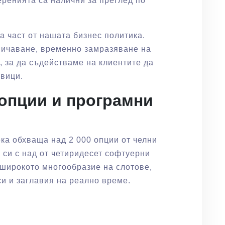
еренията са налични за преглед по
 част от нашата бизнес политика.
ничаване, временно замразяване на
, за да съдействаме на клиентите да
авици.
опции и програмни
ка обхваща над 2 000 опции от челни
 си с над от четиридесет софтуерни
-широкото многообразие на слотове,
си и заглавия на реално време.