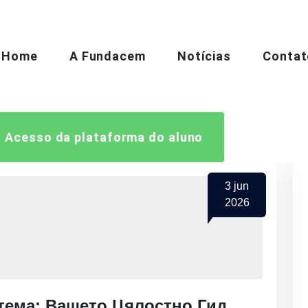
Home
A Fundacem
Notícias
Contat
Acesso da plataforma do aluno
3
jun
2026
стема: Вашето Цялостно Гид