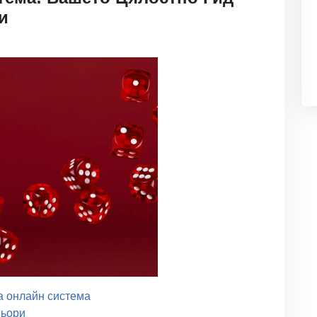
и
а онлайн система
ньори