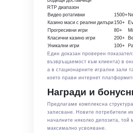
Водещи доставчици
RTP диапазон
Видео ротативки
1500+
Ne
Казино маси с реални дилъри
150+
Ev
Прогресивни игри
80+
Mi
Класични казино игри
200+
Be
Уникални игри
100+
Ра
Един доказан проверен показател
възвръщаемост към клиента) в он
а в стационарните игрални зали т
което прави интернет платформит
Награди и бонус
Предлагаме комплексна структура
записване. Новите потребители им
началните няколко депозита, той 
максимално усвояване.