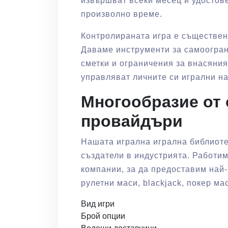
извършват всеки месец и удостов
произволно време.
Контролираната игра е съществена
Даваме инструменти за самоогра
сметки и ограничения за внасяния
управляват личните си игрални н
Многообразие от 
провайдъри
Нашата игрална игрална библиоте
създатели в индустрията. Работим
компании, за да предоставим най
рулетни маси, blackjack, покер ма
Вид игри
Брой опции