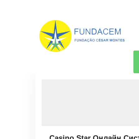
Skip
to
content
Casino Star Онлайн Си