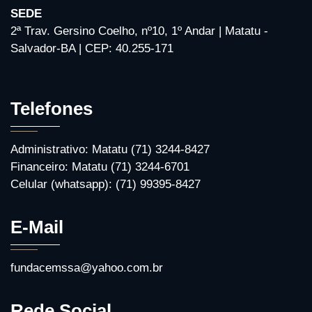
SEDE
2ª Trav. Gersino Coelho, nº10, 1º Andar | Matatu -
Salvador-BA | CEP: 40.255-171
Telefones
Administrativo: Matatu (71) 3244-8427
Financeiro: Matatu (71) 3244-6701
Celular (whatsapp): (71) 99395-8427
E-Mail
fundacemssa@yahoo.com.br
Rede Social