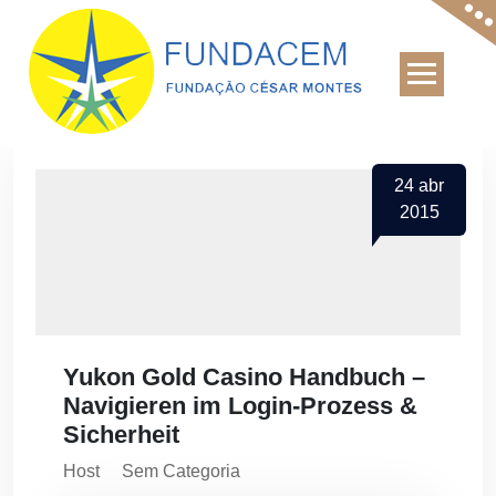
Skip
to
content
24
abr
2015
Yukon Gold Casino Handbuch –
Navigieren im Login-Prozess &
Sicherheit
Host
Sem Categoria