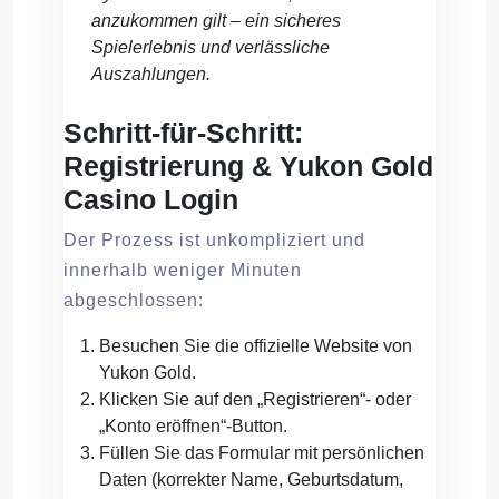
anzukommen gilt – ein sicheres
Spielerlebnis und verlässliche
Auszahlungen.
Schritt-für-Schritt:
Registrierung & Yukon Gold
Casino Login
Der Prozess ist unkompliziert und
innerhalb weniger Minuten
abgeschlossen:
Besuchen Sie die offizielle Website von
Yukon Gold.
Klicken Sie auf den „Registrieren“- oder
„Konto eröffnen“-Button.
Füllen Sie das Formular mit persönlichen
Daten (korrekter Name, Geburtsdatum,