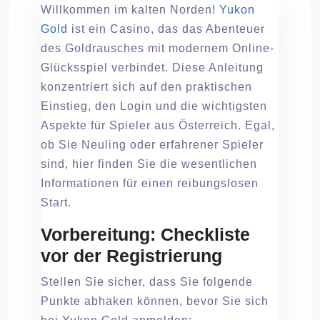
Willkommen im kalten Norden!
Yukon
Gold
ist ein Casino, das das Abenteuer
des Goldrausches mit modernem Online-
Glücksspiel verbindet. Diese Anleitung
konzentriert sich auf den praktischen
Einstieg, den Login und die wichtigsten
Aspekte für Spieler aus Österreich. Egal,
ob Sie Neuling oder erfahrener Spieler
sind, hier finden Sie die wesentlichen
Informationen für einen reibungslosen
Start.
Vorbereitung: Checkliste
vor der Registrierung
Stellen Sie sicher, dass Sie folgende
Punkte abhaken können, bevor Sie sich