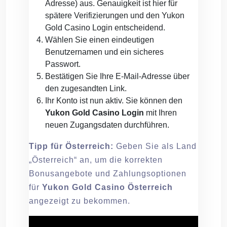
Adresse) aus. Genauigkeit ist hier für
spätere Verifizierungen und den Yukon
Gold Casino Login entscheidend.
Wählen Sie einen eindeutigen
Benutzernamen und ein sicheres
Passwort.
Bestätigen Sie Ihre E-Mail-Adresse über
den zugesandten Link.
Ihr Konto ist nun aktiv. Sie können den
Yukon Gold Casino Login
mit Ihren
neuen Zugangsdaten durchführen.
Tipp für Österreich:
Geben Sie als Land
„Österreich“ an, um die korrekten
Bonusangebote und Zahlungsoptionen
für
Yukon Gold Casino Österreich
angezeigt zu bekommen.