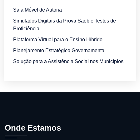
Sala Móvel de Autoria
Simulados Digitais da Prova Saeb e Testes de
Proficiência
Plataforma Virtual para o Ensino Híbrido
Planejamento Estratégico Governamental
Solução para a Assistência Social nos Municípios
Onde Estamos