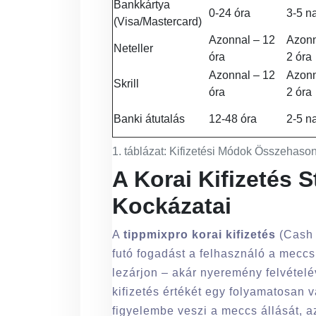
Bankkártya
0-24 óra
3-5 n
(Visa/Mastercard)
Azonnal – 12
Azonn
Neteller
óra
2 óra
Azonnal – 12
Azonn
Skrill
óra
2 óra
Banki átutalás
12-48 óra
2-5 n
1. táblázat: Kifizetési Módok Összehason
A Korai Kifizetés S
Kockázatai
A
tippmixpro korai kifizetés
(Cash 
futó fogadást a felhasználó a meccs
lezárjon – akár nyeremény felvételé
kifizetés értékét egy folyamatosan 
figyelembe veszi a meccs állását, az