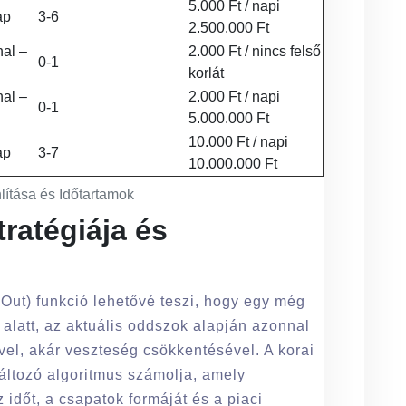
5.000 Ft / napi
ap
3-6
2.500.000 Ft
al –
2.000 Ft / nincs felső
0-1
korlát
al –
2.000 Ft / napi
0-1
5.000.000 Ft
10.000 Ft / napi
ap
3-7
10.000.000 Ft
lítása és Időtartamok
tratégiája és
Out) funkció lehetővé teszi, hogy egy még
 alatt, az aktuális oddszok alapján azonnal
vel, akár veszteség csökkentésével. A korai
változó algoritmus számolja, amely
 időt, a csapatok formáját és a piaci