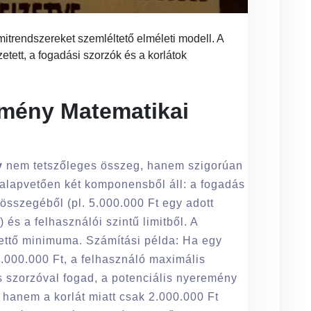
limitrendszereket szemléltető elméleti modell. A
ett, a fogadási szorzók és a korlátok
mény Matematikai
y
nem tetszőleges összeg, hanem szigorúan
a alapvetően két komponensből áll: a fogadás
sszegéből (pl. 5.000.000 Ft egy adott
s a felhasználói szintű limitből. A
ettő minimuma. Számítási példa: Ha egy
000.000 Ft, a felhasználó maximális
es szorzóval fogad, a potenciális nyeremény
 hanem a korlát miatt csak 2.000.000 Ft