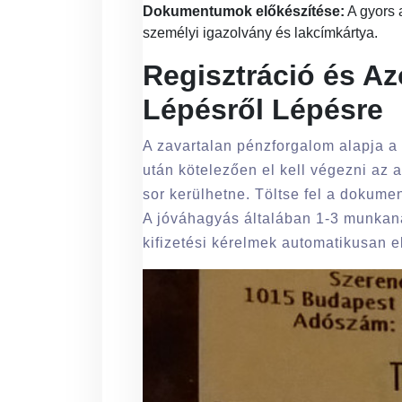
Dokumentumok előkészítése:
A gyors 
személyi igazolvány és lakcímkártya.
Regisztráció és A
Lépésről Lépésre
A zavartalan pénzforgalom alapja a hi
után kötelezően el kell végezni az 
sor kerülhetne. Töltse fel a dokume
A jóváhagyás általában 1-3 munkanap
kifizetési kérelmek automatikusan e