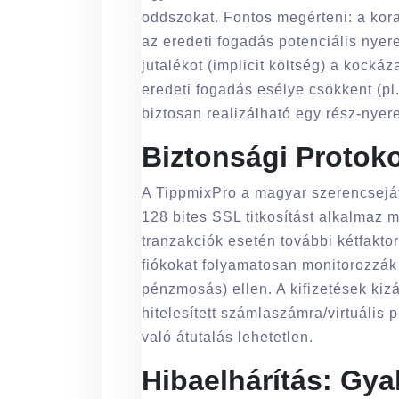
oddszokat. Fontos megérteni: a kor
az eredeti fogadás potenciális nyer
jutalékot (implicit költség) a kockáz
eredeti fogadás esélye csökkent (pl.
biztosan realizálható egy rész-nye
Biztonsági Protok
A TippmixPro a magyar szerencseját
128 bites SSL titkosítást alkalmaz 
tranzakciók esetén további kétfaktor
fiókokat folyamatosan monitorozzá
pénzmosás) ellen. A kifizetések kiz
hitelesített számlaszámra/virtuális 
való átutalás lehetetlen.
Hibaelhárítás: Gya