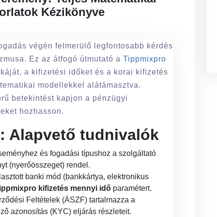
korlatok Kézikönyve
fogadás végén felmerülő legfontosabb kérdés
zmusa. Ez az átfogó útmutató a
Tippmixpro
áját, a kifizetési időket és a korai kifizetés
matematikai modellekkel alátámasztva.
örű betekintést kapjon a pénzügyi
seket hozhasson.
: Alapvető tudnivalók
eményhez és fogadási típushoz a szolgáltató
yt (nyerőösszeget) rendel.
lasztott banki mód (bankkártya, elektronikus
tippmixpro kifizetés mennyi idő
paramétert.
ződési Feltételek (ÁSZF) tartalmazza a
lező azonosítás (KYC) eljárás részleteit.