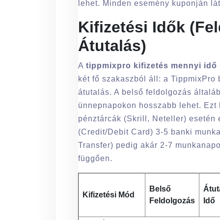
lehet. Minden esemény kuponján lát
Kifizetési Idők (F
Átutalás)
A
tippmixpro kifizetés mennyi idő
két fő szakaszból áll: a TippmixPro
átutalás. A belső feldolgozás által
ünnepnapokon hosszabb lehet. Ezt kö
pénztárcák (Skrill, Neteller) esetén
(Credit/Debit Card) 3-5 banki munk
Transfer) pedig akár 2-7 munkanapo
függően.
Belső
Átut
Kifizetési Mód
Feldolgozás
Idő