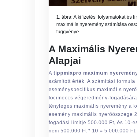
1. ábra: A kifizetési folyamatokat és 
maximális nyeremény számítása összet
függvénye.
A Maximális Nyere
Alapjai
A
tippmixpro maximum nyeremén
számított érték. A számítási formul
eseményspecifikus maximális nyerőö
focimeccs végeredmény-fogadására) é
tényleges maximális nyeremény a k
esemény maximális nyerőösszege 2.
fogadási limitje 500.000 Ft, és 10-
nem 500.000 Ft * 10 = 5.000.000 Ft,