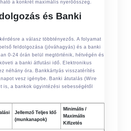
ható a konkrét maximális nyerőösszeg.
eldolgozás és Banki
kérdésre a válasz többtényezős. A folyamat
 belső feldolgozása (jóváhagyás) és a banki
ában 0-24 órán belül megtörténik, hétvégén és
veti a banki átfutási idő. Elektronikus
 ez néhány óra. Bankkártyás visszatérítés
anapot vesz igénybe. Banki átutalás (Wire
t is, a bankok ügyintézési sebességétől
Minimális /
alási
Jellemző Teljes Idő
Maximális
(munkanapok)
Kifizetés