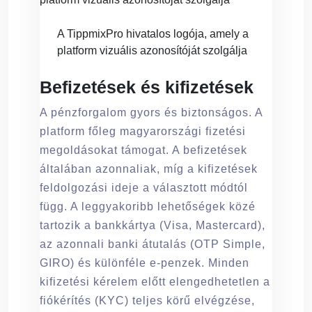
A TippmixPro hivatalos logója, amely a
platform vizuális azonosítóját szolgálja
Befizetések és kifizetések
A pénzforgalom gyors és biztonságos. A
platform főleg magyarországi fizetési
megoldásokat támogat. A befizetések
általában azonnaliak, míg a kifizetések
feldolgozási ideje a választott módtól
függ. A leggyakoribb lehetőségek közé
tartozik a bankkártya (Visa, Mastercard),
az azonnali banki átutalás (OTP Simple,
GIRO) és különféle e-penzek. Minden
kifizetési kérelem előtt elengedhetetlen a
fiókérítés (KYC) teljes körű elvégzése,