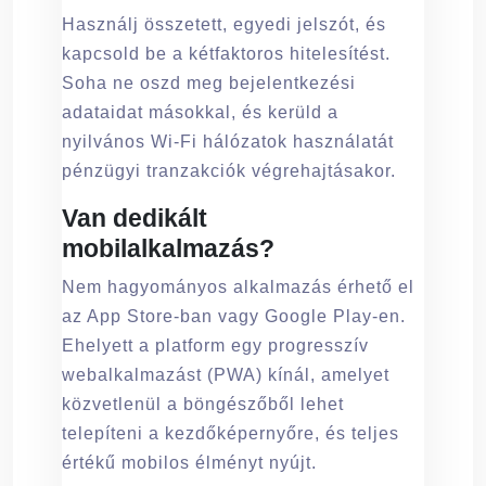
Használj összetett, egyedi jelszót, és
kapcsold be a kétfaktoros hitelesítést.
Soha ne oszd meg bejelentkezési
adataidat másokkal, és kerüld a
nyilvános Wi-Fi hálózatok használatát
pénzügyi tranzakciók végrehajtásakor.
Van dedikált
mobilalkalmazás?
Nem hagyományos alkalmazás érhető el
az App Store-ban vagy Google Play-en.
Ehelyett a platform egy progresszív
webalkalmazást (PWA) kínál, amelyet
közvetlenül a böngészőből lehet
telepíteni a kezdőképernyőre, és teljes
értékű mobilos élményt nyújt.