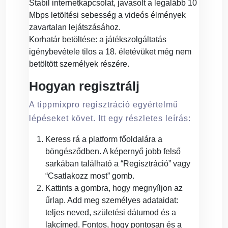
Stabil internetkapcsolat, javasolt a legalább 10
Mbps letöltési sebesség a videós élmények
zavartalan lejátszásához.
Korhatár betöltése: a játékszolgáltatás
igénybevétele tilos a 18. életévüket még nem
betöltött személyek részére.
Hogyan regisztrálj
A tippmixpro regisztráció egyértelmű
lépéseket követ. Itt egy részletes leírás:
Keress rá a platform főoldalára a
böngésződben. A képernyő jobb felső
sarkában található a “Regisztráció” vagy
“Csatlakozz most” gomb.
Kattints a gombra, hogy megnyíljon az
űrlap. Add meg személyes adataidat:
teljes neved, születési dátumod és a
lakcímed. Fontos, hogy pontosan és a