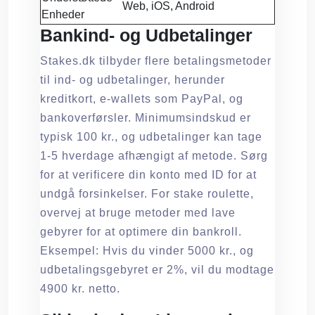
Web, iOS, Android
Enheder
Bankind- og Udbetalinger
Stakes.dk tilbyder flere betalingsmetoder
til ind- og udbetalinger, herunder
kreditkort, e-wallets som PayPal, og
bankoverførsler. Minimumsindskud er
typisk 100 kr., og udbetalinger kan tage
1-5 hverdage afhængigt af metode. Sørg
for at verificere din konto med ID for at
undgå forsinkelser. For stake roulette,
overvej at bruge metoder med lave
gebyrer for at optimere din bankroll.
Eksempel: Hvis du vinder 5000 kr., og
udbetalingsgebyret er 2%, vil du modtage
4900 kr. netto.