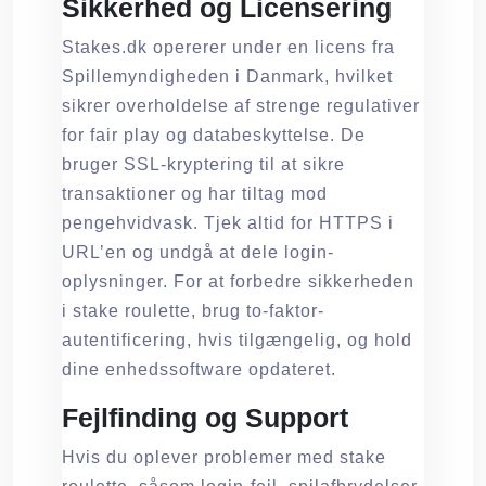
Sikkerhed og Licensering
Stakes.dk opererer under en licens fra
Spillemyndigheden i Danmark, hvilket
sikrer overholdelse af strenge regulativer
for fair play og databeskyttelse. De
bruger SSL-kryptering til at sikre
transaktioner og har tiltag mod
pengehvidvask. Tjek altid for HTTPS i
URL’en og undgå at dele login-
oplysninger. For at forbedre sikkerheden
i stake roulette, brug to-faktor-
autentificering, hvis tilgængelig, og hold
dine enhedssoftware opdateret.
Fejlfinding og Support
Hvis du oplever problemer med stake