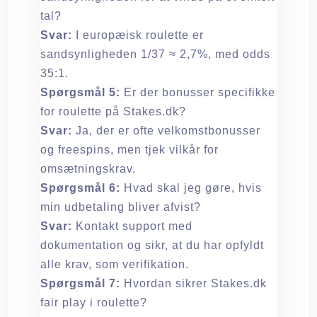
tal?
Svar:
I europæisk roulette er
sandsynligheden 1/37 ≈ 2,7%, med odds
35:1.
Spørgsmål 5:
Er der bonusser specifikke
for roulette på Stakes.dk?
Svar:
Ja, der er ofte velkomstbonusser
og freespins, men tjek vilkår for
omsætningskrav.
Spørgsmål 6:
Hvad skal jeg gøre, hvis
min udbetaling bliver afvist?
Svar:
Kontakt support med
dokumentation og sikr, at du har opfyldt
alle krav, som verifikation.
Spørgsmål 7:
Hvordan sikrer Stakes.dk
fair play i roulette?