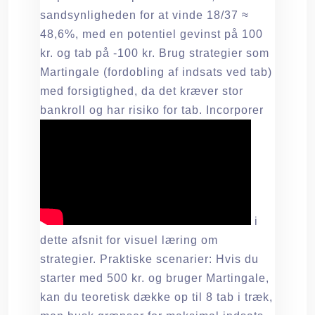
sandsynligheden for at vinde 18/37 ≈
48,6%, med en potentiel gevinst på 100
kr. og tab på -100 kr. Brug strategier som
Martingale (fordobling af indsats ved tab)
med forsigtighed, da det kræver stor
bankroll og har risiko for tab. Incorporer
i
dette afsnit for visuel læring om
strategier. Praktiske scenarier: Hvis du
starter med 500 kr. og bruger Martingale,
kan du teoretisk dække op til 8 tab i træk,