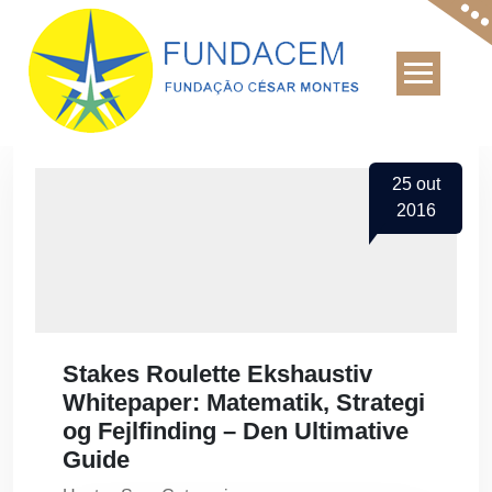
Skip
to
content
25
out
2016
Stakes Roulette Ekshaustiv
Whitepaper: Matematik, Strategi
og Fejlfinding – Den Ultimative
Guide