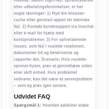
roulette, såsom login-fejl, spilafbrydelser
eller udbetalingsforsinkelser, er her
nogle løsninger: 1) Ryd din browser-
cache eller genstart appen for tekniske
fejl. 2) Kontakt kundesupport via livechat
eller e-mail for hjælp med
kontoproblemer. 3) For spilrelaterede
issues, som fejl i roulette-rotationen,
dokumenter tid og beskrivelse og
rapporter det. Scenarie: Hvis roulette-
spinnet fryser, prøv at genindlæse siden
eller skift enhed. Hvis problemet
vedvarer, kan det være et serverproblem
– vent og prøv igen senere.
Udvidet FAQ
Spørgsmål 1:
Hvordan adskiller stake