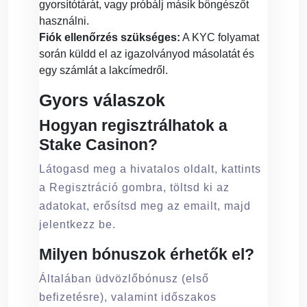
gyorsítótárát, vagy próbálj másik böngészőt
használni.
Fiók ellenőrzés szükséges:
A KYC folyamat
során küldd el az igazolványod másolatát és
egy számlát a lakcímedről.
Gyors válaszok
Hogyan regisztrálhatok a
Stake Casinon?
Látogasd meg a hivatalos oldalt, kattints
a Regisztráció gombra, töltsd ki az
adatokat, erősítsd meg az emailt, majd
jelentkezz be.
Milyen bónuszok érhetők el?
Általában üdvözlőbónusz (első
befizetésre), valamint időszakos