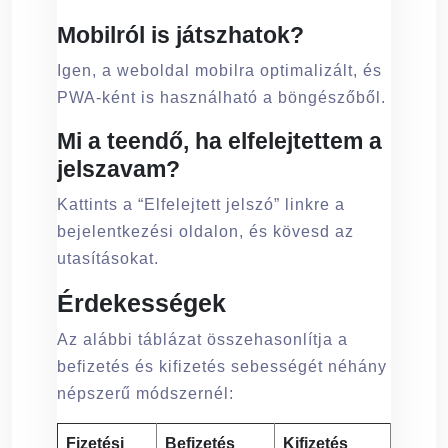
Mobilról is játszhatok?
Igen, a weboldal mobilra optimalizált, és
PWA-ként is használható a böngészőből.
Mi a teendő, ha elfelejtettem a
jelszavam?
Kattints a “Elfelejtett jelszó” linkre a
bejelentkezési oldalon, és kövesd az
utasításokat.
Érdekességek
Az alábbi táblázat összehasonlítja a
befizetés és kifizetés sebességét néhány
népszerű módszernél:
Fizetési
Befizetés
Kifizetés