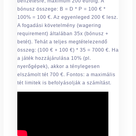
befizetésre, maximum 200 euróig. A
bónusz összege: B = D * P = 100 € *
100% = 100 €. Az egyenleged 200 € lesz.
A fogadási követelmény (wagering
requirement) általában 35x (bónusz +
betét). Tehát a teljes megtételezendő
összeg: (100 € + 100 €) * 35 = 7000 €. Ha
a játék hozzájárulása 10% (pl.
nyerőgépek), akkor a ténylegesen
elszámolt tét 700 €. Fontos: a maximális
tét limitek is befolyásolják a számítást.