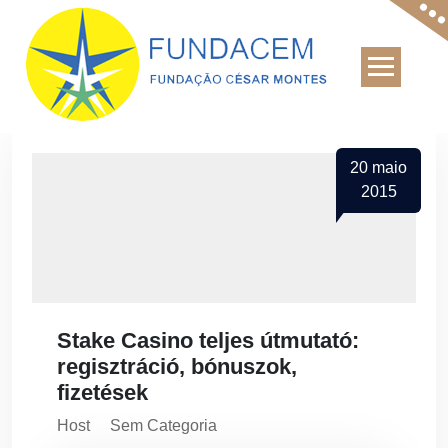
Skip
to
content
20
maio
2015
Stake Casino teljes útmutató:
regisztráció, bónuszok,
fizetések
Host
Sem Categoria