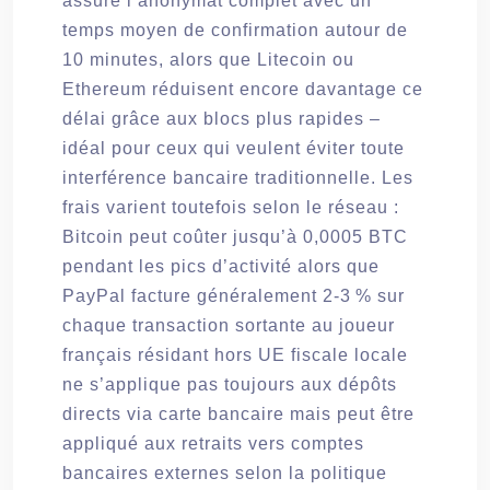
assure l’anonymat complet avec un
temps moyen de confirmation autour de
10 minutes, alors que Litecoin ou
Ethereum réduisent encore davantage ce
délai grâce aux blocs plus rapides –
idéal pour ceux qui veulent éviter toute
interférence bancaire traditionnelle. Les
frais varient toutefois selon le réseau :
Bitcoin peut coûter jusqu’à 0,0005 BTC
pendant les pics d’activité alors que
PayPal facture généralement 2‑3 % sur
chaque transaction sortante au joueur
français résidant hors UE fiscale locale
ne s’applique pas toujours aux dépôts
directs via carte bancaire mais peut être
appliqué aux retraits vers comptes
bancaires externes selon la politique