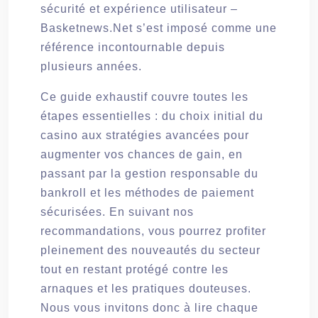
sécurité et expérience utilisateur –
Basketnews.Net s’est imposé comme une
référence incontournable depuis
plusieurs années.
Ce guide exhaustif couvre toutes les
étapes essentielles : du choix initial du
casino aux stratégies avancées pour
augmenter vos chances de gain, en
passant par la gestion responsable du
bankroll et les méthodes de paiement
sécurisées. En suivant nos
recommandations, vous pourrez profiter
pleinement des nouveautés du secteur
tout en restant protégé contre les
arnaques et les pratiques douteuses.
Nous vous invitons donc à lire chaque