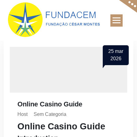
Skip
to
content
25
mar
2026
Online Casino Guide
Host
Sem Categoria
Online Casino Guide