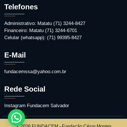
Telefones
Administrativo: Matatu (71) 3244-8427
Financeiro: Matatu (71) 3244-6701
Celular (whatsapp): (71) 99395-8427
E-Mail
fundacemssa@yahoo.com.br
Rede Social
Instagram Fundacem Salvador
© 2026 FUNDACEM - Fundação César Montes