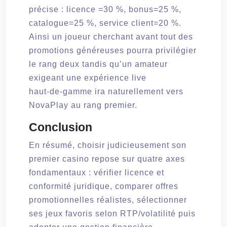
précise : licence =30 %, bonus=25 %,
catalogue=25 %, service client=20 %.
Ainsi un joueur cherchant avant tout des
promotions généreuses pourra privilégier
le rang deux tandis qu’un amateur
exigeant une expérience live
haut‑de‑gamme ira naturellement vers
NovaPlay au rang premier.
Conclusion
En résumé, choisir judicieusement son
premier casino repose sur quatre axes
fondamentaux : vérifier licence et
conformité juridique, comparer offres
promotionnelles réalistes, sélectionner
ses jeux favoris selon RTP/volatilité puis