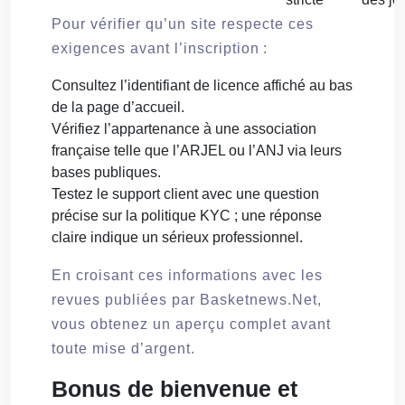
Pour vérifier qu’un site respecte ces
exigences avant l’inscription :
Consultez l’identifiant de licence affiché au bas
de la page d’accueil.
Vérifiez l’appartenance à une association
française telle que l’ARJEL ou l’ANJ via leurs
bases publiques.
Testez le support client avec une question
précise sur la politique KYC ; une réponse
claire indique un sérieux professionnel.
En croisant ces informations avec les
revues publiées par Basketnews.Net,
vous obtenez un aperçu complet avant
toute mise d’argent.
Bonus de bienvenue et