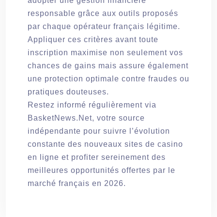
adopter une gestion financière
responsable grâce aux outils proposés
par chaque opérateur français légitime.
Appliquer ces critères avant toute
inscription maximise non seulement vos
chances de gains mais assure également
une protection optimale contre fraudes ou
pratiques douteuses.
Restez informé régulièrement via
BasketNews.Net, votre source
indépendante pour suivre l’évolution
constante des nouveaux sites de casino
en ligne et profiter sereinement des
meilleures opportunités offertes par le
marché français en 2026.