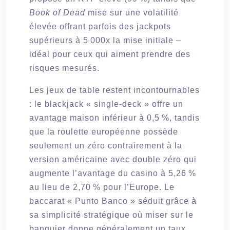
Book of Dead
mise sur une volatilité
élevée offrant parfois des jackpots
supérieurs à 5 000x la mise initiale –
idéal pour ceux qui aiment prendre des
risques mesurés.
Les jeux de table restent incontournables
: le blackjack « single‑deck » offre un
avantage maison inférieur à 0,5 %, tandis
que la roulette européenne possède
seulement un zéro contrairement à la
version américaine avec double zéro qui
augmente l’avantage du casino à 5,26 %
au lieu de 2,70 % pour l’Europe. Le
baccarat « Punto Banco » séduit grâce à
sa simplicité stratégique où miser sur le
banquier donne généralement un taux