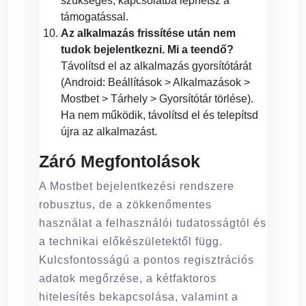
szükséges, kapcsolatba léphetsz a
támogatással.
Az alkalmazás frissítése után nem
tudok bejelentkezni. Mi a teendő?
Távolítsd el az alkalmazás gyorsítótárát
(Android: Beállítások > Alkalmazások >
Mostbet > Tárhely > Gyorsítótár törlése).
Ha nem működik, távolítsd el és telepítsd
újra az alkalmazást.
Záró Megfontolások
A Mostbet bejelentkezési rendszere
robusztus, de a zökkenőmentes
használat a felhasználói tudatosságtól és
a technikai előkészületektől függ.
Kulcsfontosságú a pontos regisztrációs
adatok megőrzése, a kétfaktoros
hitelesítés bekapcsolása, valamint a