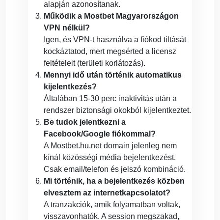
alapján azonosítanak.
Működik a Mostbet Magyarországon
VPN nélkül?
Igen, és VPN-t használva a fiókod tiltását
kockáztatod, mert megsérted a licensz
feltételeit (területi korlátozás).
Mennyi idő után történik automatikus
kijelentkezés?
Általában 15-30 perc inaktivitás után a
rendszer biztonsági okokból kijelentkeztet.
Be tudok jelentkezni a
Facebook/Google fiókommal?
A Mostbet.hu.net domain jelenleg nem
kínál közösségi média bejelentkezést.
Csak email/telefon és jelszó kombináció.
Mi történik, ha a bejelentkezés közben
elvesztem az internetkapcsolatot?
A tranzakciók, amik folyamatban voltak,
visszavonhatók. A session megszakad,