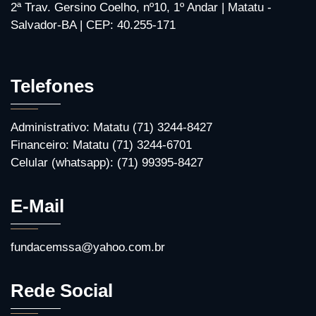
2ª Trav. Gersino Coelho, nº10, 1º Andar | Matatu -
Salvador-BA | CEP: 40.255-171
Telefones
Administrativo: Matatu (71) 3244-8427
Financeiro: Matatu (71) 3244-6701
Celular (whatsapp): (71) 99395-8427
E-Mail
fundacemssa@yahoo.com.br
Rede Social