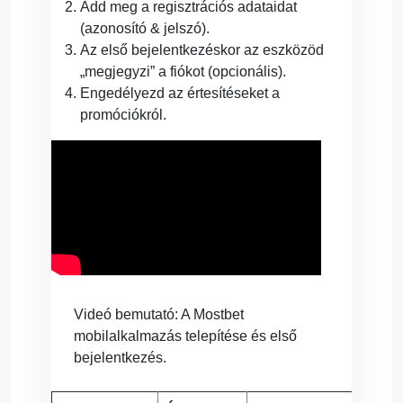
Add meg a regisztrációs adataidat
(azonosító & jelszó).
Az első bejelentkezéskor az eszközöd
„megjegyzi” a fiókot (opcionális).
Engedélyezd az értesítéseket a
promóciókról.
Videó bemutató: A Mostbet
mobilalkalmazás telepítése és első
bejelentkezés.