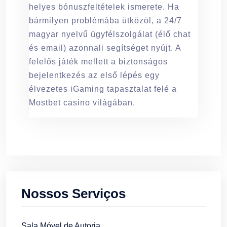
helyes bónuszfeltételek ismerete. Ha
bármilyen problémába ütközöl, a 24/7
magyar nyelvű ügyfélszolgálat (élő chat
és email) azonnali segítséget nyújt. A
felelős játék mellett a biztonságos
bejelentkezés az első lépés egy
élvezetes iGaming tapasztalat felé a
Mostbet casino világában.
Nossos Serviços
Sala Móvel de Autoria