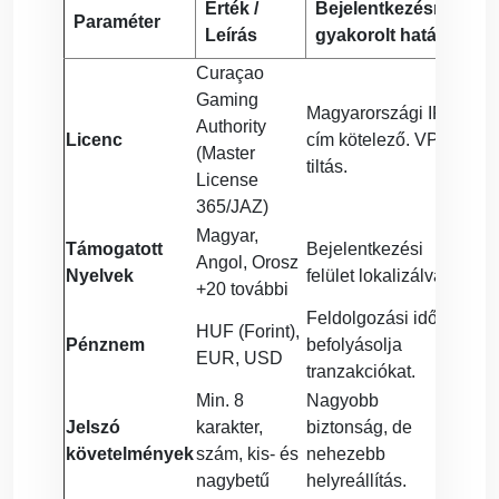
Érték /
Bejelentkezésre
Paraméter
Leírás
gyakorolt hatás
Curaçao
Gaming
Magyarországi IP
Authority
Licenc
cím kötelező. VPN
(Master
tiltás.
License
365/JAZ)
Magyar,
Támogatott
Bejelentkezési
Angol, Orosz
Nyelvek
felület lokalizálva.
+20 további
Feldolgozási idő
HUF (Forint),
Pénznem
befolyásolja
EUR, USD
tranzakciókat.
Min. 8
Nagyobb
Jelszó
karakter,
biztonság, de
követelmények
szám, kis- és
nehezebb
nagybetű
helyreállítás.