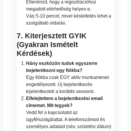
Ellenőrizd, hogy a regisztrációhoz
megadott elérhetőség helyes-e.
Várj 5-10 percet, mivel késleltetés lehet a
szolgáltató oldalán.
7. Kiterjesztett GYIK
(Gyakran Ismételt
Kérdések)
Hány eszközön tudok egyszerre
bejelentkezni egy fiókba?
Egy fiókba csak EGY aktív munkamenet
engedélyezett. Új bejelentkezés
kijelentkezteti a korábbi sessiont.
Elfelejtettem a bejelentkezési email
címemet. Mit tegyek?
Vedd fel a kapcsolatot az
ügyfélszolgálattal. A telefonszámod és
személyes adataid (név, születési dátum)