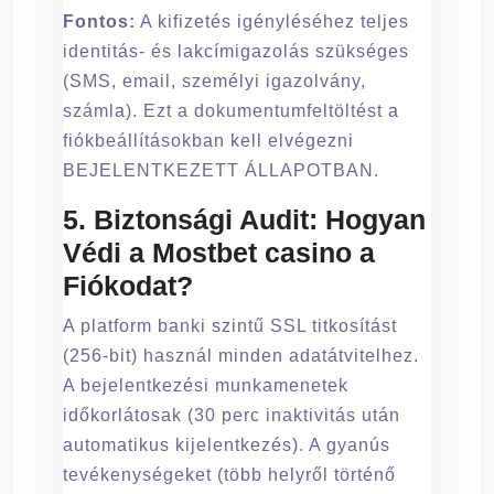
Fontos:
A kifizetés igényléséhez teljes
identitás- és lakcímigazolás szükséges
(SMS, email, személyi igazolvány,
számla). Ezt a dokumentumfeltöltést a
fiókbeállításokban kell elvégezni
BEJELENTKEZETT ÁLLAPOTBAN.
5. Biztonsági Audit: Hogyan
Védi a Mostbet casino a
Fiókodat?
A platform banki szintű SSL titkosítást
(256-bit) használ minden adatátvitelhez.
A bejelentkezési munkamenetek
időkorlátosak (30 perc inaktivitás után
automatikus kijelentkezés). A gyanús
tevékenységeket (több helyről történő