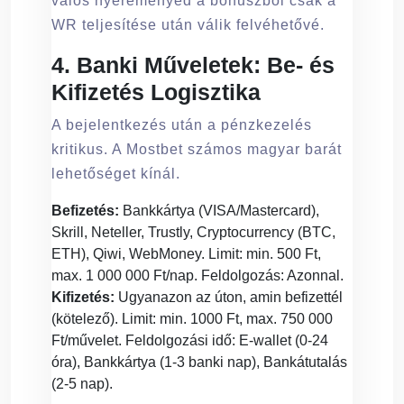
valós nyereményed a bónuszból csak a
WR teljesítése után válik felvéhetővé.
4. Banki Műveletek: Be- és
Kifizetés Logisztika
A bejelentkezés után a pénzkezelés
kritikus. A Mostbet számos magyar barát
lehetőséget kínál.
Befizetés:
Bankkártya (VISA/Mastercard),
Skrill, Neteller, Trustly, Cryptocurrency (BTC,
ETH), Qiwi, WebMoney. Limit: min. 500 Ft,
max. 1 000 000 Ft/nap. Feldolgozás: Azonnal.
Kifizetés:
Ugyanazon az úton, amin befizettél
(kötelező). Limit: min. 1000 Ft, max. 750 000
Ft/művelet. Feldolgozási idő: E-wallet (0-24
óra), Bankkártya (1-3 banki nap), Bankátutalás
(2-5 nap).