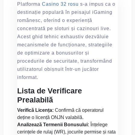
Platforma
Casino 32 rosu
s-a impus ca o
destinație populară în peisajul iGaming
românesc, oferind o experiență
concentrată pe sloturi și cazinouri live.
Acest ghid tehnic exhaustiv dezvăluie
mecanismele de funcționare, strategiile
de optimizare a bonusurilor și
procedurile de securitate, transformând
utilizatorul obișnuit într-un jucător
informat.
Lista de Verificare
Prealabilă
Verifică Licența:
Confirmă că operatorul
deține o licență ONJN valabilă.
Analizează Termenii Bonusului:
Înțelege
cerințele de rulaj (WR), jocurile permise și rata