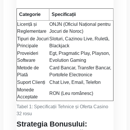
Categorie
Specificații
Licență și
ONJN (Oficiul Național pentru
Reglementare
Jocuri de Noroc)
Tipuri de Jocuri
Sloturi, Cazinou Live, Ruletă,
Principale
Blackjack
Proveideri
Egt, Pragmatic Play, Playson,
Software
Evolution Gaming
Metode de
Card Bancar, Transfer Bancar,
Plată
Portofele Electronice
Suport Clienți
Chat Live, Email, Telefon
Monede
RON (Leu românesc)
Acceptate
Tabel 1: Specificații Tehnice și Oferta Casino
32 rosu
Strategia Bonusului: