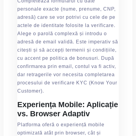
Completează formularul cu date
personale exacte (nume, prenume, CNP,
adresă) care se vor potrivi cu cele de pe
actele de identitate folosite la verificare.
Alege o parolă complexă și introdu o
adresă de email validă. Este imperativ să
citești și să accepți termenii și condițiile,
cu accent pe politica de bonusuri. După
confirmarea prin email, contul va fi activ,
dar retragerile vor necesita completarea
procesului de verificare KYC (Know Your
Customer).
Experiența Mobile: Aplicație
vs. Browser Adaptiv
Platforma oferă o experiență mobile
optimizată atât prin browser, cât și