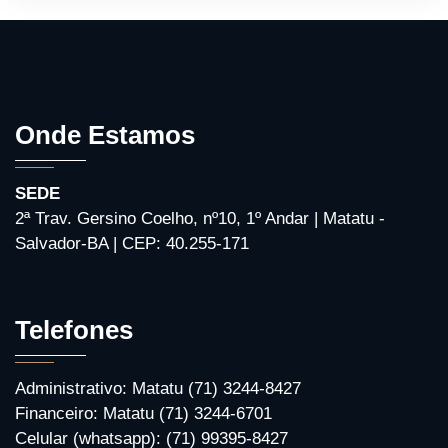
Onde Estamos
SEDE
2ª Trav. Gersino Coelho, nº10, 1º Andar | Matatu -
Salvador-BA | CEP: 40.255-171
Telefones
Administrativo: Matatu (71) 3244-8427
Financeiro: Matatu (71) 3244-6701
Celular (whatsapp): (71) 99395-8427