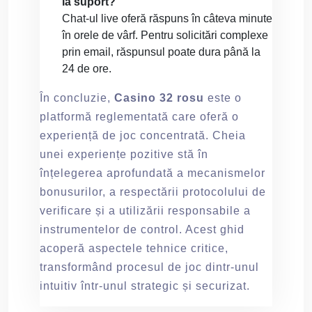
la suport?
Chat-ul live oferă răspuns în câteva minute
în orele de vârf. Pentru solicitări complexe
prin email, răspunsul poate dura până la
24 de ore.
În concluzie,
Casino 32 rosu
este o
platformă reglementată care oferă o
experiență de joc concentrată. Cheia
unei experiențe pozitive stă în
înțelegerea aprofundată a mecanismelor
bonusurilor, a respectării protocolului de
verificare și a utilizării responsabile a
instrumentelor de control. Acest ghid
acoperă aspectele tehnice critice,
transformând procesul de joc dintr-unul
intuitiv într-unul strategic și securizat.