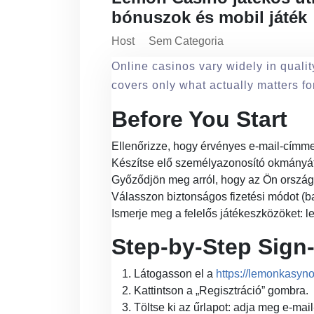
bónuszok és mobil játék
Host
Sem Categoria
Online casinos vary widely in quali
covers only what actually matters f
Before You Start
Ellenőrizze, hogy érvényes e-mail-címme
Készítse elő személyazonosító okmányá
Győződjön meg arról, hogy az Ön ország
Válasszon biztonságos fizetési módot (ba
Ismerje meg a felelős játékeszközöket: leté
Step-by-Step Sign
Látogasson el a
https://lemonkasyn
Kattintson a „Regisztráció” gombra.
Töltse ki az űrlapot: adja meg e-mai