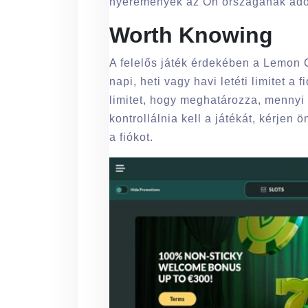
nyeremények az Ön országának adós
Worth Knowing
A felelős játék érdekében a Lemon 
napi, heti vagy havi letéti limitet a
limitet, hogy meghatározza, mennyi i
kontrollálnia kell a játékát, kérjen 
a fiókot.