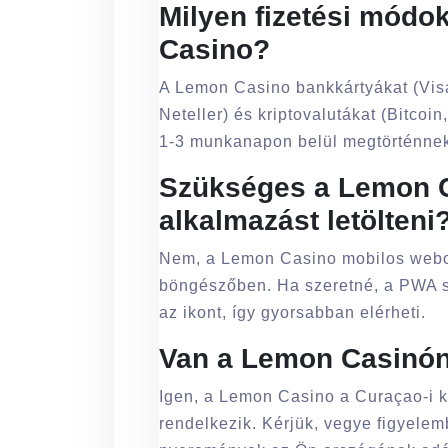
Milyen fizetési módo
Casino?
A Lemon Casino bankkártyákat (Visa,
Neteller) és kriptovalutákat (Bitcoi
1-3 munkanapon belül megtörténne
Szükséges a Lemon C
alkalmazást letölteni
Nem, a Lemon Casino mobilos webo
böngészőben. Ha szeretné, a PWA s
az ikont, így gyorsabban elérheti.
Van a Lemon Casinó
Igen, a Lemon Casino a Curaçao-i k
rendelkezik. Kérjük, vegye figyele