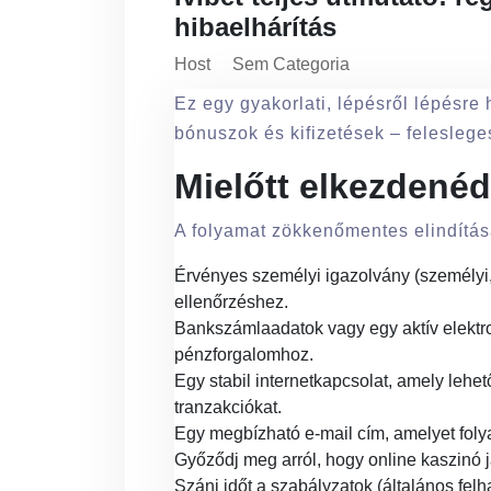
hibaelhárítás
Host
Sem Categoria
Ez egy gyakorlati, lépésről lépésre 
bónuszok és kifizetések – feleslege
Mielőtt elkezdenéd
A folyamat zökkenőmentes elindítás
Érvényes személyi igazolvány (személyi,
ellenőrzéshez.
Bankszámlaadatok vagy egy aktív elektroni
pénzforgalomhoz.
Egy stabil internetkapcsolat, amely lehe
tranzakciókat.
Egy megbízható e-mail cím, amelyet fol
Győződj meg arról, hogy online kaszinó j
Szánj időt a szabályzatok (általános felha