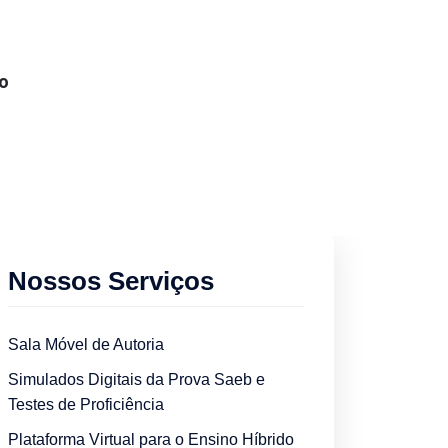
o
Nossos Serviços
Sala Móvel de Autoria
Simulados Digitais da Prova Saeb e
Testes de Proficiência
Plataforma Virtual para o Ensino Híbrido