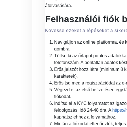
átolvasására.
Felhasználói fiók b
Kövesse ezeket a lépéseket a sikere
Navigáljon az online platformra, és 
gombra.
Töltsd ki az űrlapot pontos adatokkal
telefonszám. A pontatlan adatok késle
Erős jelszót hozz létre (minimum 8 k
karakterek).
Erősítsd meg a regisztrációdat az e-
Végezd el az első befizetésed egy tá
fiókodat.
Indítsd el a KYC folyamatot az igaz
feldolgozási idő 24-48 óra. A
https://
kaphatsz ehhez a folyamathoz.
Miután a fiókodat ellenőrizték, telje