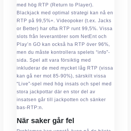
med hög RTP (Return to Player).
Blackjack med optimal strategi kan nå en
RTP på 99,5%+. Videopoker (t.ex. Jacks
or Better) har ofta RTP runt 99,5%. Vissa
slots från leverantörer som NetEnt och
Play’n GO kan också ha RTP över 96%,
men du måste kontrollera spelets “info”-
sida. Spel att vara försiktig med
inkluderar de med mycket låg RTP (vissa
kan gå ner mot 85-90%), särskilt vissa
“Live”-spel med hög insats och spel med
stora jackpottar där en stor del av
insatsen går till jackpotten och sänker
bas-RTP:n.
När saker går fel