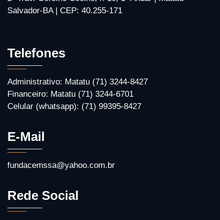
Salvador-BA | CEP: 40.255-171
Telefones
Administrativo: Matatu (71) 3244-8427
Financeiro: Matatu (71) 3244-6701
Celular (whatsapp): (71) 99395-8427
E-Mail
fundacemssa@yahoo.com.br
Rede Social