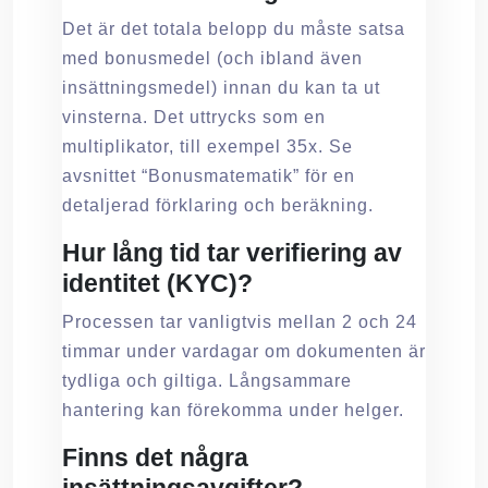
Det är det totala belopp du måste satsa
med bonusmedel (och ibland även
insättningsmedel) innan du kan ta ut
vinsterna. Det uttrycks som en
multiplikator, till exempel 35x. Se
avsnittet “Bonusmatematik” för en
detaljerad förklaring och beräkning.
Hur lång tid tar verifiering av
identitet (KYC)?
Processen tar vanligtvis mellan 2 och 24
timmar under vardagar om dokumenten är
tydliga och giltiga. Långsammare
hantering kan förekomma under helger.
Finns det några
insättningsavgifter?