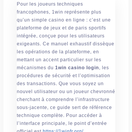
Pour les joueurs techniques
francophones, 1win représente plus
qu’un simple casino en ligne : c’est une
plateforme de jeux et de paris sportifs
intégrée, conçue pour les utilisateurs
exigeants. Ce manuel exhaustif dissèque
les opérations de la plateforme, en
mettant un accent particulier sur les
mécanismes du
1win casino login
, les
procédures de sécurité et l’optimisation
des transactions. Que vous soyez un
nouvel utilisateur ou un joueur chevronné
cherchant à comprendre l’infrastructure
sous-jacente, ce guide sert de référence
technique complète. Pour accéder à
l’interface principale, le point d’entrée
officiel est
https://1winfr.org/
.