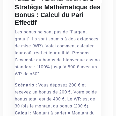
Stratégie Mathématique des
Bonus : Calcul du Pari
Effectif
Les bonus ne sont pas de “l’argent
gratuit”. Ils sont soumis à des exigences
de mise (WR). Voici comment calculer
leur coût réel et leur utilité. Prenons
l’exemple du bonus de bienvenue casino
standard : “100% jusqu’à 500 € avec un
WR de x30”.
Scénario
: Vous déposez 200 € et
recevez un bonus de 200 €. Votre solde
bonus total est de 400 €. Le WR est de
30 fois le montant du bonus (200 €).
Calcul
: Montant à parier = Montant du