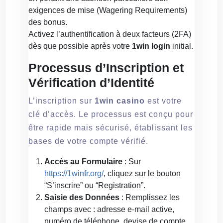
exigences de mise (Wagering Requirements)
des bonus.
Activez l’authentification à deux facteurs (2FA)
dès que possible après votre
1win login
initial.
Processus d’Inscription et
Vérification d’Identité
L’inscription sur
1win casino
est votre
clé d’accès. Le processus est conçu pour
être rapide mais sécurisé, établissant les
bases de votre compte vérifié.
Accès au Formulaire
: Sur
https://1winfr.org/
, cliquez sur le bouton
“S’inscrire” ou “Registration”.
Saisie des Données
: Remplissez les
champs avec : adresse e-mail active,
numéro de téléphone, devise de compte