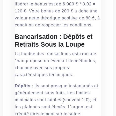
libérer le bonus est de 6 000 € * 0.02 =
120 €. Votre bonus de 200 € a donc une
valeur nette théorique positive de 80 €, à
condition de respecter les conditions.
Bancarisation : Dépôts et
Retraits Sous la Loupe
La fluidité des transactions est cruciale.
1win propose un éventail de méthodes,
chacune avec ses propres
caractéristiques techniques.
Dépôts
: Ils sont presque instantanés et
généralement sans frais. Les limites
minimales sont faibles (souvent 1 €), et
les plafonds sont élevés. L’argent est
crédité directement sur le solde