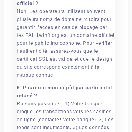
officiel ?
Non. Les opérateurs utilisent souvent
plusieurs noms de domaine miroirs pour
garantir l’accès en cas de blocage par
les FAI. 1winfr.org est un domaine officiel
pour le public francophone. Pour vérifier
l’authenticité, assurez-vous que le
certificat SSL est valide et que le design
du site correspond exactement à la
marque connue.
6. Pourquoi mon dépôt par carte est-il
refusé ?
Raisons possibles : 1) Votre banque
bloque les transactions vers les casinos
en ligne (contactez votre banque). 2) Les
fonds sont insuffisants. 3) Les données