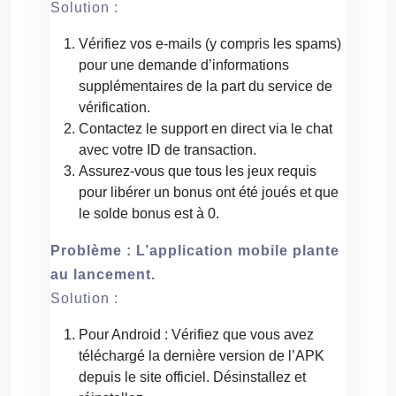
Solution :
Vérifiez vos e-mails (y compris les spams)
pour une demande d’informations
supplémentaires de la part du service de
vérification.
Contactez le support en direct via le chat
avec votre ID de transaction.
Assurez-vous que tous les jeux requis
pour libérer un bonus ont été joués et que
le solde bonus est à 0.
Problème : L’application mobile plante
au lancement.
Solution :
Pour Android : Vérifiez que vous avez
téléchargé la dernière version de l’APK
depuis le site officiel. Désinstallez et