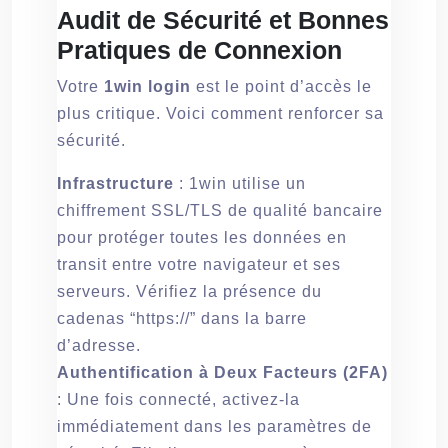
Audit de Sécurité et Bonnes
Pratiques de Connexion
Votre
1win login
est le point d’accès le
plus critique. Voici comment renforcer sa
sécurité.
Infrastructure
: 1win utilise un
chiffrement SSL/TLS de qualité bancaire
pour protéger toutes les données en
transit entre votre navigateur et ses
serveurs. Vérifiez la présence du
cadenas “https://” dans la barre
d’adresse.
Authentification à Deux Facteurs (2FA)
: Une fois connecté, activez-la
immédiatement dans les paramètres de