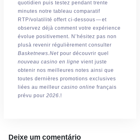
quotidien puis testez pendant trente
minutes notre tableau comparatif
RTP/volatilité offert ci-dessous — et
observez déjà comment votre expérience
évolue positivement.​ N’hésitez pas non
plusà revenir régulièrement consulter
Basketnews.Net
pour découvrir quel
nouveau casino en ligne
vient juste
obtenir nos meilleures notes ainsi que
toutes dernières promotions exclusives
liées au meilleur
casino online
français
prévu pour
2026
.!
Deixe um comentário