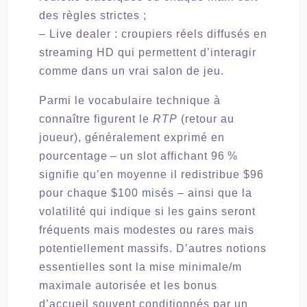
des règles strictes ;
– Live dealer : croupiers réels diffusés en
streaming HD qui permettent d’interagir
comme dans un vrai salon de jeu.
Parmi le vocabulaire technique à
connaître figurent le
RTP
(retour au
joueur), généralement exprimé en
pourcentage – un slot affichant 96 %
signifie qu’en moyenne il redistribue $96
pour chaque $100 misés – ainsi que la
volatilité qui indique si les gains seront
fréquents mais modestes ou rares mais
potentiellement massifs. D’autres notions
essentielles sont la mise minimale/m
maximale autorisée et les bonus
d’accueil souvent conditionnés par un