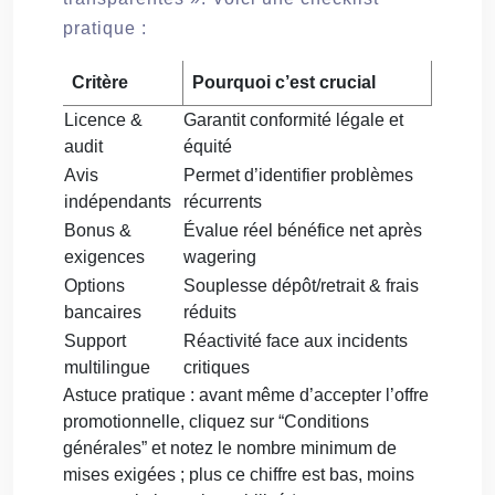
pratique :
Critère
Pourquoi c’est crucial
Licence &
Garantit conformité légale et
audit
équité
Avis
Permet d’identifier problèmes
indépendants
récurrents
Bonus &
Évalue réel bénéfice net après
exigences
wagering
Options
Souplesse dépôt/retrait & frais
bancaires
réduits
Support
Réactivité face aux incidents
multilingue
critiques
Astuce pratique : avant même d’accepter l’offre
promotionnelle, cliquez sur “Conditions
générales” et notez le nombre minimum de
mises exigées ; plus ce chiffre est bas, moins