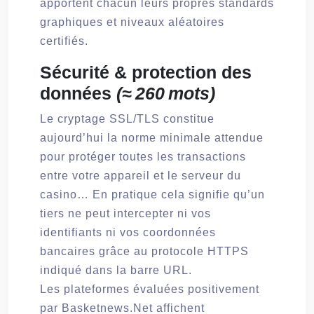
apportent chacun leurs propres standards
graphiques et niveaux aléatoires
certifiés.
Sécurité & protection des
données
(≈ 260 mots)
Le cryptage SSL/TLS constitue
aujourd’hui la norme minimale attendue
pour protéger toutes les transactions
entre votre appareil et le serveur du
casino… En pratique cela signifie qu’un
tiers ne peut intercepter ni vos
identifiants ni vos coordonnées
bancaires grâce au protocole HTTPS
indiqué dans la barre URL.
Les plateformes évaluées positivement
par Basketnews.Net affichent