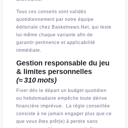
Tous ces conseils sont validés
quotidiennement par notre équipe
éditoriale chez Basketnews.Net, qui teste
lui‑même chaque variante afin de
garantir pertinence et applicabilité
immédiate.
Gestion responsable du jeu
& limites personnelles
(≈ 310 mots)
Fixer dès le départ un budget quotidien
ou hebdomadaire empêche toute dérive
financière imprévue. La règle conseillée
consiste à ne jamais engager plus que ce
que vous êtes prêt(e) à perdre sans