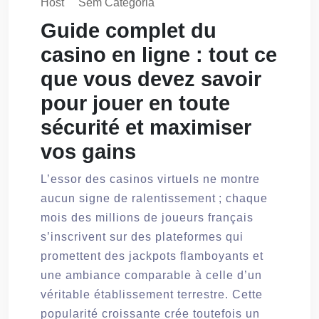
Host
Sem Categoria
Guide complet du
casino en ligne : tout ce
que vous devez savoir
pour jouer en toute
sécurité et maximiser
vos gains
L’essor des casinos virtuels ne montre
aucun signe de ralentissement ; chaque
mois des millions de joueurs français
s’inscrivent sur des plateformes qui
promettent des jackpots flamboyants et
une ambiance comparable à celle d’un
véritable établissement terrestre. Cette
popularité croissante crée toutefois un