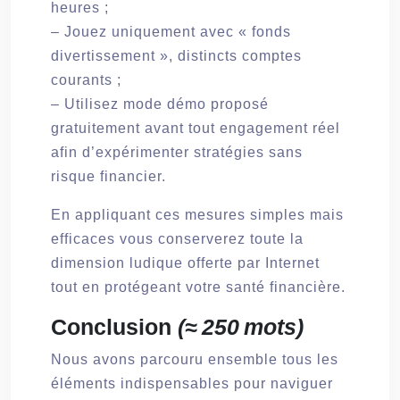
heures ;
– Jouez uniquement avec « fonds
divertissement », distincts comptes
courants ;
– Utilisez mode démo proposé
gratuitement avant tout engagement réel
afin d’expérimenter stratégies sans
risque financier.
En appliquant ces mesures simples mais
efficaces vous conserverez toute la
dimension ludique offerte par Internet
tout en protégeant votre santé financière.
Conclusion
(≈ 250 mots)
Nous avons parcouru ensemble tous les
éléments indispensables pour naviguer