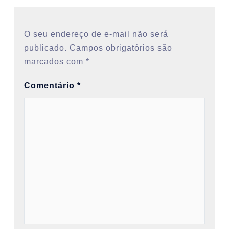
O seu endereço de e-mail não será
publicado.
Campos obrigatórios são
marcados com
*
Comentário
*