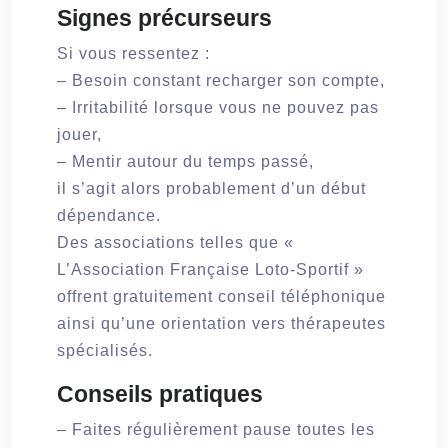
Signes précurseurs
Si vous ressentez :
– Besoin constant recharger son compte,
– Irritabilité lorsque vous ne pouvez pas
jouer,
– Mentir autour du temps passé,
il s’agit alors probablement d’un début
dépendance.
Des associations telles que «
L’Association Française Loto‑Sportif »
offrent gratuitement conseil téléphonique
ainsi qu’une orientation vers thérapeutes
spécialisés.
Conseils pratiques
– Faites régulièrement pause toutes les