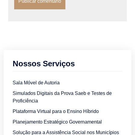
Nossos Serviços
Sala Móvel de Autoria
Simulados Digitais da Prova Saeb e Testes de
Proficiência
Plataforma Virtual para o Ensino Híbrido
Planejamento Estratégico Governamental
Solução para a Assistência Social nos Municípios