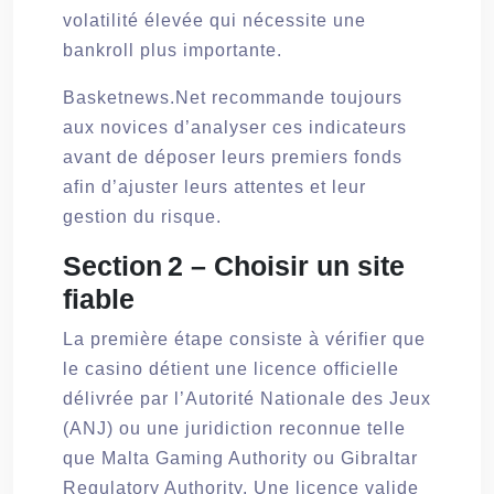
volatilité élevée qui nécessite une
bankroll plus importante.
Basketnews.Net recommande toujours
aux novices d’analyser ces indicateurs
avant de déposer leurs premiers fonds
afin d’ajuster leurs attentes et leur
gestion du risque.
Section 2 – Choisir un site
fiable
La première étape consiste à vérifier que
le casino détient une licence officielle
délivrée par l’Autorité Nationale des Jeux
(ANJ) ou une juridiction reconnue telle
que Malta Gaming Authority ou Gibraltar
Regulatory Authority. Une licence valide