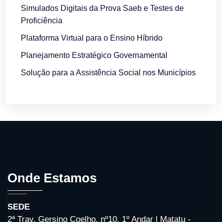
Simulados Digitais da Prova Saeb e Testes de
Proficiência
Plataforma Virtual para o Ensino Híbrido
Planejamento Estratégico Governamental
Solução para a Assistência Social nos Municípios
Onde Estamos
SEDE
2ª Trav. Gersino Coelho, nº10, 1º Andar | Matatu -