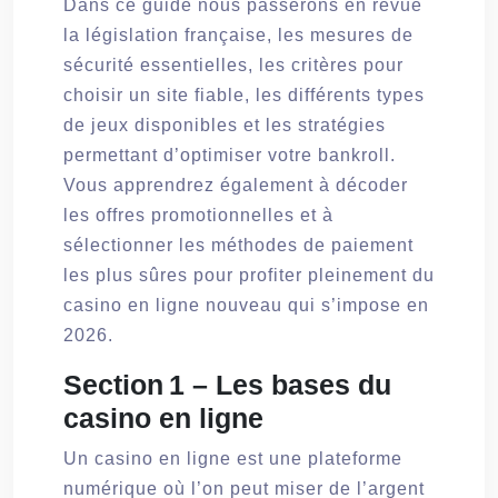
Dans ce guide nous passerons en revue
la législation française, les mesures de
sécurité essentielles, les critères pour
choisir un site fiable, les différents types
de jeux disponibles et les stratégies
permettant d’optimiser votre bankroll.
Vous apprendrez également à décoder
les offres promotionnelles et à
sélectionner les méthodes de paiement
les plus sûres pour profiter pleinement du
casino en ligne nouveau qui s’impose en
2026.
Section 1 – Les bases du
casino en ligne
Un casino en ligne est une plateforme
numérique où l’on peut miser de l’argent