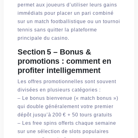
permet aux joueurs d’utiliser leurs gains
immédiats pour placer un pari combiné
sur un match footballistique ou un tournoi
tennis sans quitter la plateforme
principale du casino.
Section 5 – Bonus &
promotions : comment en
profiter intelligemment
Les offres promotionnelles sont souvent
divisées en plusieurs catégories :
– Le bonus bienvenue (« match bonus »)
qui double généralement votre premier
dépôt jusqu’à 200 € + 50 tours gratuits
– Les free spins offerts chaque semaine
sur une sélection de slots populaires