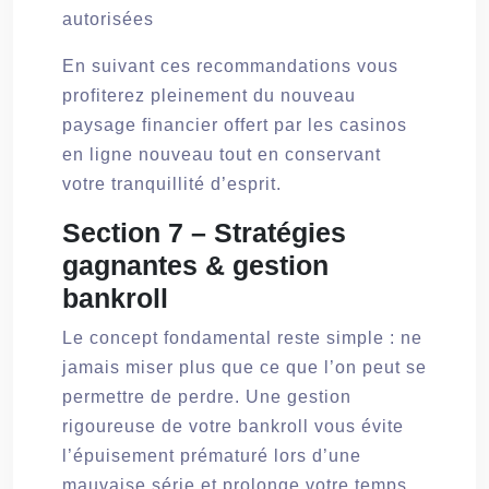
autorisées
En suivant ces recommandations vous
profiterez pleinement du nouveau
paysage financier offert par les casinos
en ligne nouveau tout en conservant
votre tranquillité d’esprit.
Section 7 – Stratégies
gagnantes & gestion
bankroll
Le concept fondamental reste simple : ne
jamais miser plus que ce que l’on peut se
permettre de perdre. Une gestion
rigoureuse de votre bankroll vous évite
l’épuisement prématuré lors d’une
mauvaise série et prolonge votre temps