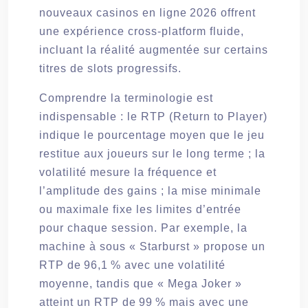
nouveaux casinos en ligne 2026 offrent
une expérience cross‑platform fluide,
incluant la réalité augmentée sur certains
titres de slots progressifs.
Comprendre la terminologie est
indispensable : le RTP (Return to Player)
indique le pourcentage moyen que le jeu
restitue aux joueurs sur le long terme ; la
volatilité mesure la fréquence et
l’amplitude des gains ; la mise minimale
ou maximale fixe les limites d’entrée
pour chaque session. Par exemple, la
machine à sous « Starburst » propose un
RTP de 96,1 % avec une volatilité
moyenne, tandis que « Mega Joker »
atteint un RTP de 99 % mais avec une