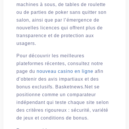
machines à sous, de tables de roulette
ou de parties de poker sans quitter son
salon, ainsi que par l’émergence de
nouvelles licences qui offrent plus de
transparence et de protection aux
usagers.
Pour découvrir les meilleures
plateformes récentes, consultez notre
page du
nouveau casino en ligne
afin
d’obtenir des avis impartiaux et des
bonus exclusifs. Basketnews.Net se
positionne comme un comparateur
indépendant qui teste chaque site selon
des critères rigoureux : sécurité, variété
de jeux et conditions de bonus.