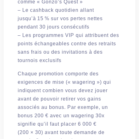
comme « Gonzo’s Quest »
– Le cashback quotidien allant
jusqu’à 15 % sur vos pertes nettes
pendant 30 jours consécutifs
– Les programmes VIP qui attribuent des
points échangeables contre des retraits
sans frais ou des invitations à des
tournois exclusifs
Chaque promotion comporte des
exigences de mise (« wagering ») qui
indiquent combien vous devez jouer
avant de pouvoir retirer vos gains
associés au bonus. Par exemple, un
bonus 200 € avec un wagering 30x
signifie qu’il faut placer 6 000 €
(200 × 30) avant toute demande de