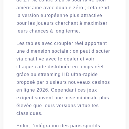
américaine avec double zéro ; cela rend
la version européenne plus attractive
pour les joueurs cherchant à maximiser
leurs chances à long terme.
Les tables avec croupier réel apportent
une dimension sociale : on peut discuter
via chat live avec le dealer et voir
chaque carte distribuée en temps réel
grâce au streaming HD ultra‑rapide
proposé par plusieurs nouveaux casinos
en ligne 2026. Cependant ces jeux
exigent souvent une mise minimale plus
élevée que leurs versions virtuelles
classiques.
Enfin, l’intégration des paris sportifs