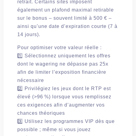
retrait. Certains sites imposent
également un plafond maximal retirable
sur le bonus – souvent limité à 500 € –
ainsi qu’une date d’expiration courte (7 à
14 jours).
Pour optimiser votre valeur réelle :
1️⃣ Sélectionnez uniquement les offres
dont le wagering ne dépasse pas 25x
afin de limiter l’exposition financière
nécessaire
2️⃣ Privilégiez les jeux dont le RTP est
élevé (>96 %) lorsque vous remplissez
ces exigences afin d’augmenter vos
chances théoriques
3️⃣ Utilisez les programmes VIP dès que
possible ; même si vous jouez