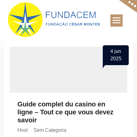
Skip
to
content
4
jun
2025
Guide complet du casino en
ligne – Tout ce que vous devez
savoir
Host
Sem Categoria