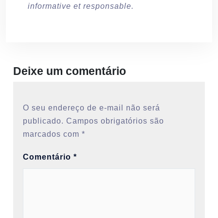
informative et responsable.
Deixe um comentário
O seu endereço de e-mail não será
publicado.
Campos obrigatórios são
marcados com
*
Comentário
*