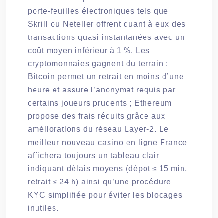
porte‑feuilles électroniques tels que
Skrill ou Neteller offrent quant à eux des
transactions quasi instantanées avec un
coût moyen inférieur à 1 %. Les
cryptomonnaies gagnent du terrain :
Bitcoin permet un retrait en moins d’une
heure et assure l’anonymat requis par
certains joueurs prudents ; Ethereum
propose des frais réduits grâce aux
améliorations du réseau Layer‑2. Le
meilleur nouveau casino en ligne France
affichera toujours un tableau clair
indiquant délais moyens (dépot ≤ 15 min,
retrait ≤ 24 h) ainsi qu’une procédure
KYC simplifiée pour éviter les blocages
inutiles.