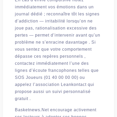
immédiatement vos émotions dans un
journal dédié ; reconnaître tôt les signes
d’addiction — irritabilité lorsqu’on ne
joue pas, rationalisation excessive des
pertes — permet d’intervenir avant qu’un
problème ne s’enracine davantage . Si
vous sentez que votre comportement
dépasse ces repères personnels ,
contactez immédiatement l’une des
lignes d’écoute francophones telles que
SOS Joueurs (01 40 00 00 00) ou
appelez l’association Leankontact qui
propose aussi un suivi personnalisé
gratuit .
Basketnews.Net encourage activement
ses lecteurs à adopter ces bonnes