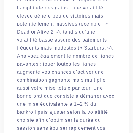
l’amplitude des gains : une volatilité
élevée génère peu de victoires mais
potentiellement massives (exemple : «
Dead or Alive 2 »), tandis qu’une
volatilité basse assure des paiements
fréquents mais modestes (« Starburst »).
Analysez également le nombre de lignes
payantes : jouer toutes les lignes
augmente vos chances d’activer une
combinaison gagnante mais multiplie
aussi votre mise totale par tour. Une
bonne pratique consiste à démarrer avec
une mise équivalente à 1–2 % du
bankroll puis ajuster selon la volatilité
choisie afin d’optimiser la durée du
session sans épuiser rapidement vos