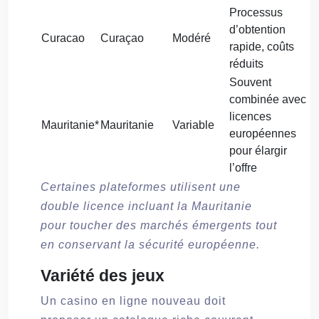
Processus
d’obtention
Curacao
Curaçao
Modéré
rapide, coûts
réduits
Souvent
combinée avec
licences
Mauritanie*
Mauritanie
Variable
européennes
pour élargir
l’offre
Certaines plateformes utilisent une
double licence incluant la Mauritanie
pour toucher des marchés émergents tout
en conservant la sécurité européenne.
Variété des jeux
Un casino en ligne nouveau doit