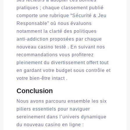
pratiques ; chaque classement publié
comporte une rubrique “Sécurité & Jeu
Responsable” où nous évaluons
notamment la clarté des politiques
anti‑addiction proposées par chaque
nouveau casino testé . En suivant nos
recommandations vous profiterez
pleinement du divertissement offert tout
en gardant votre budget sous contrôle et
votre bien‑être intact .
Conclusion
Nous avons parcouru ensemble les six
piliers essentiels pour naviguer
sereinement dans l’univers dynamique
du nouveau casino en ligne :