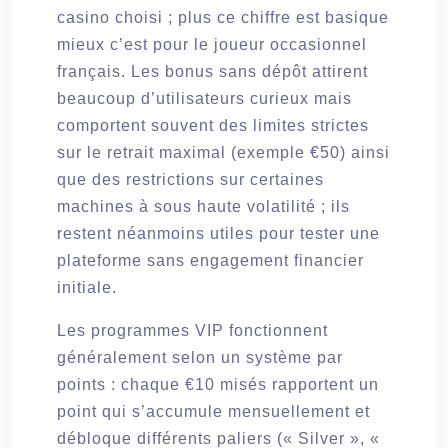
casino choisi ; plus ce chiffre est basique
mieux c’est pour le joueur occasionnel
français. Les bonus sans dépôt attirent
beaucoup d’utilisateurs curieux mais
comportent souvent des limites strictes
sur le retrait maximal (exemple €50) ainsi
que des restrictions sur certaines
machines à sous haute volatilité ; ils
restent néanmoins utiles pour tester une
plateforme sans engagement financier
initiale.
Les programmes VIP fonctionnent
généralement selon un système par
points : chaque €10 misés rapportent un
point qui s’accumule mensuellement et
débloque différents paliers (« Silver », «