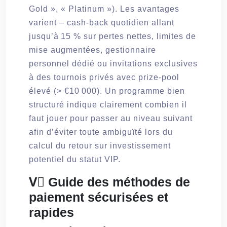
Gold », « Platinum »). Les avantages
varient – cash‑back quotidien allant
jusqu’à 15 % sur pertes nettes, limites de
mise augmentées, gestionnaire
personnel dédié ou invitations exclusives
à des tournois privés avec prize‑pool
élevé (> €10 000). Un programme bien
structuré indique clairement combien il
faut jouer pour passer au niveau suivant
afin d’éviter toute ambiguïté lors du
calcul du retour sur investissement
potentiel du statut VIP.
V️⃣ Guide des méthodes de
paiement sécurisées et
rapides