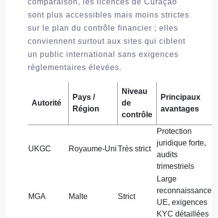
comparaison, les licences de Curaçao
sont plus accessibles mais moins strictes
sur le plan du contrôle financier ; elles
conviennent surtout aux sites qui ciblent
un public international sans exigences
réglementaires élevées.
Niveau
Pays /
Principaux
Autorité
de
Région
avantages
contrôle
Protection
juridique forte,
UKGC
Royaume‑Uni
Très strict
audits
trimestriels
Large
reconnaissance
MGA
Malte
Strict
UE, exigences
KYC détaillées