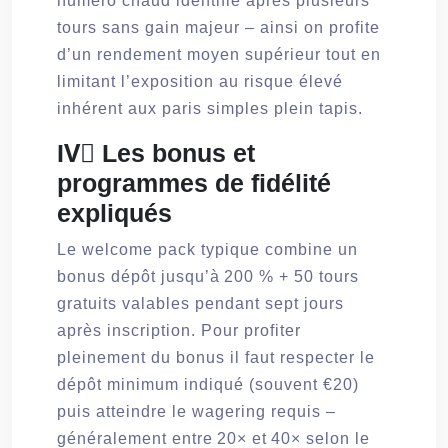
numéro chaud identifié après plusieurs
tours sans gain majeur – ainsi on profite
d’un rendement moyen supérieur tout en
limitant l’exposition au risque élevé
inhérent aux paris simples plein tapis.
IV️⃣ Les bonus et
programmes de fidélité
expliqués
Le welcome pack typique combine un
bonus dépôt jusqu’à 200 % + 50 tours
gratuits valables pendant sept jours
après inscription. Pour profiter
pleinement du bonus il faut respecter le
dépôt minimum indiqué (souvent €20)
puis atteindre le wagering requis –
généralement entre 20× et 40× selon le