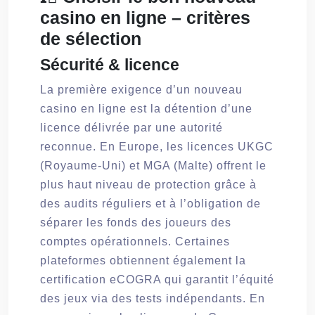
casino en ligne – critères
de sélection
Sécurité & licence
La première exigence d’un nouveau
casino en ligne est la détention d’une
licence délivrée par une autorité
reconnue. En Europe, les licences UKGC
(Royaume‑Uni) et MGA (Malte) offrent le
plus haut niveau de protection grâce à
des audits réguliers et à l’obligation de
séparer les fonds des joueurs des
comptes opérationnels. Certaines
plateformes obtiennent également la
certification eCOGRA qui garantit l’équité
des jeux via des tests indépendants. En