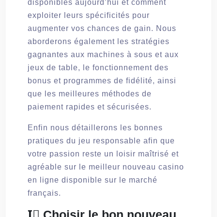
disponibles aujourd’hui et comment
exploiter leurs spécificités pour
augmenter vos chances de gain. Nous
aborderons également les stratégies
gagnantes aux machines à sous et aux
jeux de table, le fonctionnement des
bonus et programmes de fidélité, ainsi
que les meilleures méthodes de
paiement rapides et sécurisées.
Enfin nous détaillerons les bonnes
pratiques du jeu responsable afin que
votre passion reste un loisir maîtrisé et
agréable sur le meilleur nouveau casino
en ligne disponible sur le marché
français.
I️⃣ Choisir le bon nouveau