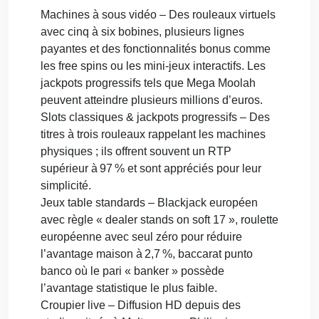
Machines à sous vidéo – Des rouleaux virtuels
avec cinq à six bobines, plusieurs lignes
payantes et des fonctionnalités bonus comme
les free spins ou les mini‑jeux interactifs. Les
jackpots progressifs tels que Mega Moolah
peuvent atteindre plusieurs millions d’euros.
Slots classiques & jackpots progressifs – Des
titres à trois rouleaux rappelant les machines
physiques ; ils offrent souvent un RTP
supérieur à 97 % et sont appréciés pour leur
simplicité.
Jeux table standards – Blackjack européen
avec règle « dealer stands on soft 17 », roulette
européenne avec seul zéro pour réduire
l’avantage maison à 2,7 %, baccarat punto
banco où le pari « banker » possède
l’avantage statistique le plus faible.
Croupier live – Diffusion HD depuis des