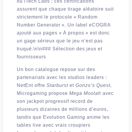
ou iTech Labs ; ces certifications
assurent que chaque tirage aléatoire suit
strictement le protocole « Random
Number Generator ». Un label eCOGRA
ajouté aux pages « À propos » est donc
un gage sérieux que le jeu n’est pas
truqué.\n\n### Sélection des jeux et
fournisseurs
Un bon catalogue repose sur des
partenariats avec les studios leaders :
NetEnt offre
Starburst
et
Gonzo’s Quest
,
Microgaming propose
Mega Moolah
avec
son jackpot progressif record de
plusieurs dizaines de millions d’euros,
tandis que Evolution Gaming anime les
tables live avec vrais croupiers