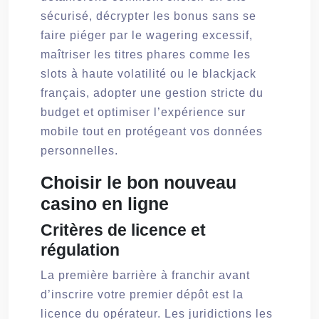
sécurisé, décrypter les bonus sans se
faire piéger par le wagering excessif,
maîtriser les titres phares comme les
slots à haute volatilité ou le blackjack
français, adopter une gestion stricte du
budget et optimiser l’expérience sur
mobile tout en protégeant vos données
personnelles.
Choisir le bon nouveau
casino en ligne
Critères de licence et
régulation
La première barrière à franchir avant
d’inscrire votre premier dépôt est la
licence du opérateur. Les juridictions les