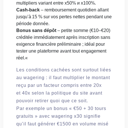
multipliers variant entre x50% и x100%.
Cash‑back
– remboursement quotidien allant
jusqu’à 15 % sur vos pertes nettes pendant une
période donnée.
Bonus sans dépôt
– petite somme (€10–€20)
créditée immédiatement après inscription sans
exigence financière préliminaire ; idéal pour
tester une plateforme avant tout engagement
réel.«
Les conditions cachées sont surtout liées
au wagering : il faut multiplier le montant
reçu par un facteur compris entre 20x
et 40x selon la politique du site avant
pouvoir retirer quoi que ce soit.
Par exemple un bonus « €50 + 30 tours
gratuits » avec wagering x30 signifie
qu’il faut générer €1500 en volume misé