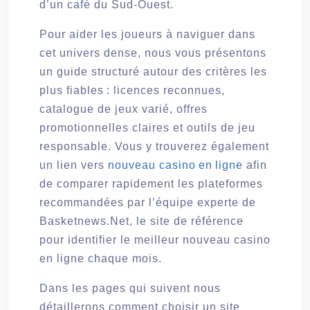
d’un café du Sud‑Ouest.
Pour aider les joueurs à naviguer dans
cet univers dense, nous vous présentons
un guide structuré autour des critères les
plus fiables : licences reconnues,
catalogue de jeux varié, offres
promotionnelles claires et outils de jeu
responsable. Vous y trouverez également
un lien vers
nouveau casino en ligne
afin
de comparer rapidement les plateformes
recommandées par l’équipe experte de
Basketnews.Net, le site de référence
pour identifier le meilleur nouveau casino
en ligne chaque mois.
Dans les pages qui suivent nous
détaillerons comment choisir un site