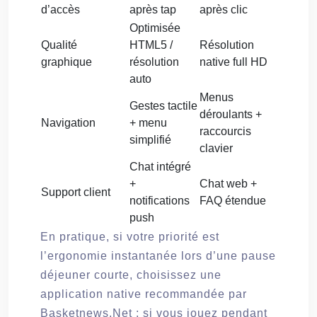
d’accès
après tap
après clic
Optimisée
Qualité
HTML5 /
Résolution
graphique
résolution
native full HD
auto
Menus
Gestes tactile
déroulants +
Navigation
+ menu
raccourcis
simplifié
clavier
Chat intégré
+
Chat web +
Support client
notifications
FAQ étendue
push
En pratique, si votre priorité est
l’ergonomie instantanée lors d’une pause
déjeuner courte, choisissez une
application native recommandée par
Basketnews.Net ; si vous jouez pendant