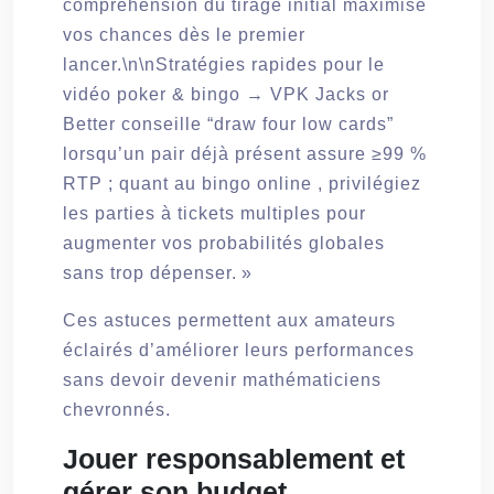
compréhension du tirage initial maximise
vos chances dès le premier
lancer.\n\nStratégies rapides pour le
vidéo poker & bingo → VPK Jacks or
Better conseille “draw four low cards”
lorsqu’un pair déjà présent assure ≥99 %
RTP ; quant au bingo online , privilégiez
les parties à tickets multiples pour
augmenter vos probabilités globales
sans trop dépenser. »
Ces astuces permettent aux amateurs
éclairés d’améliorer leurs performances
sans devoir devenir mathématiciens
chevronnés.
Jouer responsablement et
gérer son budget