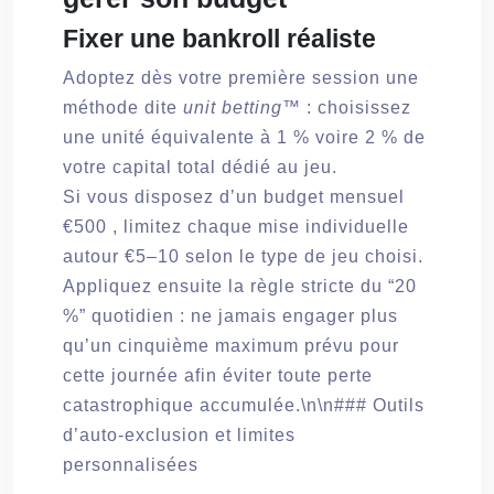
Fixer une bankroll réaliste
Adoptez dès votre première session une
méthode dite
unit betting™
: choisissez
une unité équivalente à 1 % voire 2 % de
votre capital total dédié au jeu.
Si vous disposez d’un budget mensuel
€500 , limitez chaque mise individuelle
autour €5–10 selon le type de jeu choisi.
Appliquez ensuite la règle stricte du “20
%” quotidien : ne jamais engager plus
qu’un cinquième maximum prévu pour
cette journée afin éviter toute perte
catastrophique accumulée.\n\n### Outils
d’auto‑exclusion et limites
personnalisées