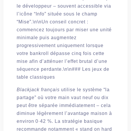
le développeur – souvent accessible via
l’icône “Info” située sous le champ
“Mise”.\n\nUn conseil concret :
commencez toujours par miser une unité
minimale puis augmentez
progressivement uniquement lorsque
votre bankroll dépasse cinq fois cette
mise afin d’atténuer l’effet brutal d’une
séquence perdante.\n\n### Les jeux de
table classiques
Blackjack français
utilise le système “la
partage” où votre main vaut neuf ou dix
peut être séparée immédiatement – cela
diminue légèrement l’avantage maison à
environ 0·42 %. La stratégie basique
recommande notamment « stand on hard