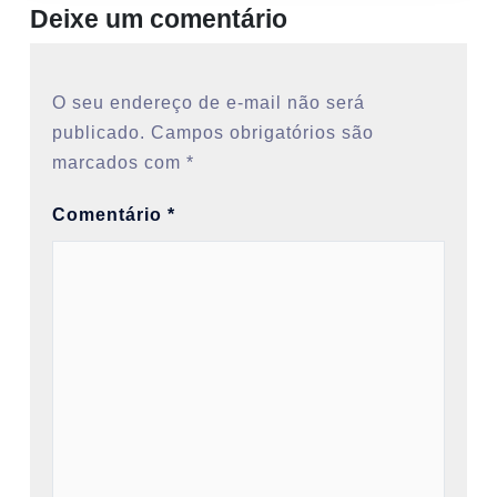
Deixe um comentário
O seu endereço de e-mail não será
publicado.
Campos obrigatórios são
marcados com
*
Comentário
*