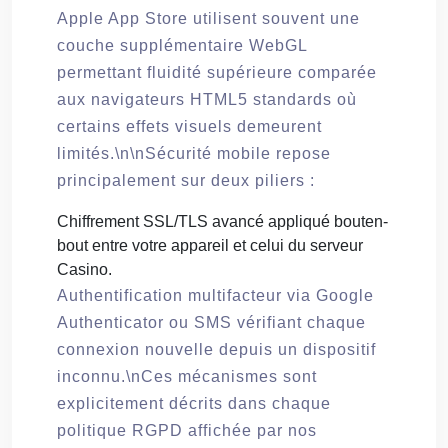
Apple App Store utilisent souvent une
couche supplémentaire WebGL
permettant fluidité supérieure comparée
aux navigateurs HTML5 standards où
certains effets visuels demeurent
limités.\n\nSécurité mobile repose
principalement sur deux piliers :
Chiffrement SSL/TLS avancé appliqué bout­en­
bout entre votre appareil et celui du serveur
Casino.
Authentification multifacteur via Google
Authenticator ou SMS vérifiant chaque
connexion nouvelle depuis un dispositif
inconnu.\nCes mécanismes sont
explicitement décrits dans chaque
politique RGPD affichée par nos