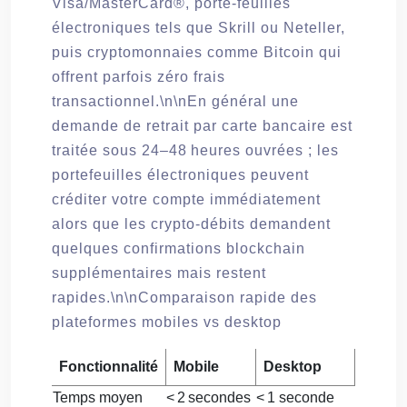
Visa/MasterCard®, porte‑feuilles
électroniques tels que Skrill ou Neteller,
puis cryptomonnaies comme Bitcoin qui
offrent parfois zéro frais
transactionnel.\n\nEn général une
demande de retrait par carte bancaire est
traitée sous 24–48 heures ouvrées ; les
portefeuilles électroniques peuvent
créditer votre compte immédiatement
alors que les crypto‑débits demandent
quelques confirmations blockchain
supplémentaires mais restent
rapides.\n\nComparaison rapide des
plateformes mobiles vs desktop
Fonctionnalité
Mobile
Desktop
Temps moyen
< 2 secondes
< 1 seconde