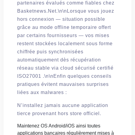
partenaires évalués comme fiables chez
Basketnews.Net.\n\nLorsque vous jouez
hors connexion — situation possible
grâce au mode offline temporaire offert
par certains fournisseurs — vos mises
restent stockées localement sous forme
chiffrée puis synchronisées
automatiquement dès récupération
réseau stable via cloud sécurisé certifié
ISO27001 .\n\nEnfin quelques conseils
pratiques évitent mauvaises surprises
liées aux malwares :
N’installez jamais aucune application
tierce provenant hors store officiel.
Maintenez OS Android/iOS ainsi toutes
applications bancaires régulièrement mises à