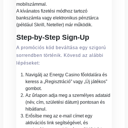
mobilszámmal.
A kívánatos fizetési módhoz tartozó
bankszámla vagy elektronikus pénztárca
(például Skrill, Neteller) már működik.
Step-by-Step Sign-Up
A promóciós kód beváltása egy szigorú
sorrendben történik. Kövesd az alábbi
lépéseket:
Navigálj az Energy Casino főoldalára és
keress a „Regisztráció” vagy „Új játékos”
gombot.
Az űrlapon adja meg a személyes adataid
(név, cím, születési dátum) pontosan és
hibátlanul.
Erősítse meg az e-mail címet egy
aktivációs link segítségével, és