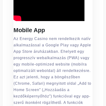
Mobile App
Az Energy Casino nem rendelkezik natív
alkalmazással a Google Play vagy Apple
App Store áruházakban. Ehelyett egy
progresszív webalkalmazás (PWA) vagy
egy mobile-optimized website (mobilra
optimalizált weboldal) áll rendelkezésre.
Ez azt jelenti, hogy a böngészőben
(Chrome, Safari) megnyitott oldal „Add to
Home Screen” („Hozzáadás a
kezdőképernyőhöz”) funkcióval egy app-
szerű ikonként rögzíthető. A funkciók