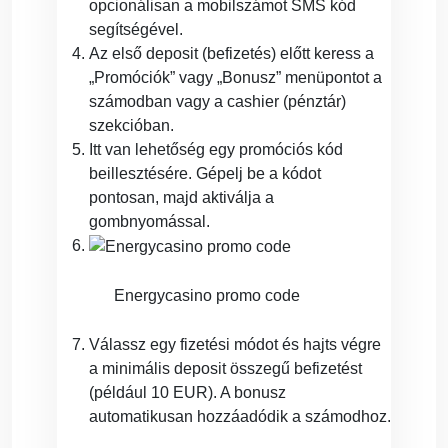
opcionálisan a mobilszámot SMS kód
segítségével.
Az első deposit (befizetés) előtt keress a
„Promóciók” vagy „Bonusz” menüpontot a
számodban vagy a cashier (pénztár)
szekcióban.
Itt van lehetőség egy promóciós kód
beillesztésére. Gépelj be a kódot
pontosan, majd aktiválja a
gombnyomással.
Energycasino promo code
Válassz egy fizetési módot és hajts végre
a minimális deposit összegű befizetést
(például 10 EUR). A bonusz
automatikusan hozzáadódik a számodhoz.