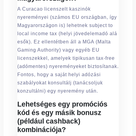
A Curacao licenszelt kaszinók
nyereményei (számos EU országban, így
Magyarországon is) lehetnek subject to
local income tax (helyi jövedelemadó alá
esők). Ez ellentétben áll a MGA (Malta
Gaming Authority) vagy egyéb EU
licenszekkel, amelyek tipikusan tax-free
(adómentes) nyereményeket biztosítanak.
Fontos, hogy a saját helyi adózási
szabályokat konsultálj (tanácsoljuk
konzultálni) egy nyeremény után.
Lehetséges egy promóciós
kód és egy másik bonusz
(például cashback)
kombinációja?