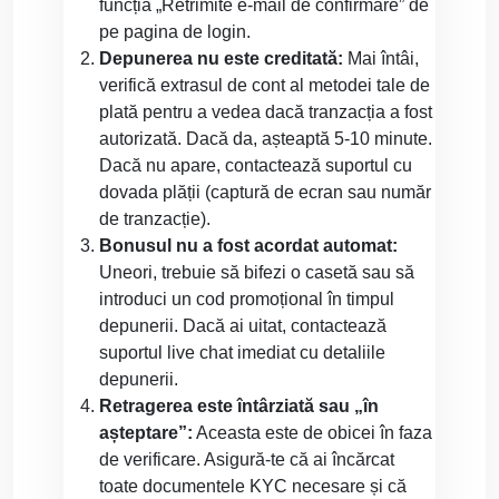
funcția „Retrimite e-mail de confirmare” de
pe pagina de login.
Depunerea nu este creditată:
Mai întâi,
verifică extrasul de cont al metodei tale de
plată pentru a vedea dacă tranzacția a fost
autorizată. Dacă da, așteaptă 5-10 minute.
Dacă nu apare, contactează suportul cu
dovada plății (captură de ecran sau număr
de tranzacție).
Bonusul nu a fost acordat automat:
Uneori, trebuie să bifezi o casetă sau să
introduci un cod promoțional în timpul
depunerii. Dacă ai uitat, contactează
suportul live chat imediat cu detaliile
depunerii.
Retragerea este întârziată sau „în
așteptare”:
Aceasta este de obicei în faza
de verificare. Asigură-te că ai încărcat
toate documentele KYC necesare și că