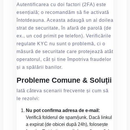
Autentificarea cu doi factori (2FA) este
esențială; o recomandăm să fie activată
întotdeauna. Aceasta adaugă un al doilea
strat de securitate, în afară de parolă (de
ex., un cod primit pe telefon). Verificările
regulate KYC nu sunt o problemă, ci o
măsură de securitate care protejează atât
operatorul, cât și tine împotriva fraudelor
și a spălării banilor.
Probleme Comune & Soluții
Iată câteva scenarii frecvente și cum să
le rezolvi:
Nu pot confirma adresa de e-mail:
Verifică folderul de spam/junk. Dacă linkul
a expirat (de obicei după 24h), folosește