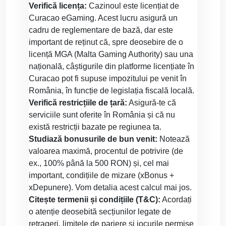
Verifică licența:
Cazinoul este licențiat de
Curacao eGaming. Acest lucru asigură un
cadru de reglementare de bază, dar este
important de reținut că, spre deosebire de o
licență MGA (Malta Gaming Authority) sau una
națională, câștigurile din platforme licențiate în
Curacao pot fi supuse impozitului pe venit în
România, în funcție de legislația fiscală locală.
Verifică restricțiile de țară:
Asigură-te că
serviciile sunt oferite în România și că nu
există restricții bazate pe regiunea ta.
Studiază bonusurile de bun venit:
Notează
valoarea maximă, procentul de potrivire (de
ex., 100% până la 500 RON) și, cel mai
important, condițiile de mizare (xBonus +
xDepunere). Vom detalia acest calcul mai jos.
Citește termenii și condițiile (T&C):
Acordați
o atenție deosebită secțiunilor legate de
retrageri, limitele de pariere și jocurile permise