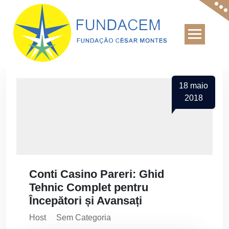
Skip
to
content
18
maio
2018
Conti Casino Pareri: Ghid
Tehnic Complet pentru
Începători și Avansați
Host
Sem Categoria