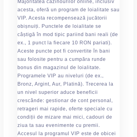
Majoritatea cazinourilor online, inclusiv
acesta, oferă un program de loialitate sau
VIP. Acesta recompensează jucătorii
obișnuiți. Punctele de loialitate se
câștigă în mod tipic pariind bani reali (de
ex., 1 punct la fiecare 10 RON pariati).
Aceste puncte pot fi convertite în bani
sau folosite pentru a cumpăra runde
bonus din magazinul de loialitate.
Programele VIP au niveluri (de ex.,
Bronz, Argint, Aur, Platină). Trecerea la
un nivel superior aduce beneficii
crescânde: gestionar de cont personal,
retrageri mai rapide, oferte speciale cu
condiții de mizare mai mici, cadouri de
ziua ta sau evenimente cu premii.
Accesul la programul VIP este de obicei