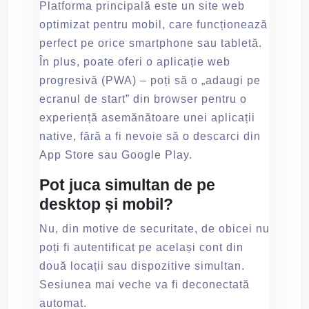
Platforma principală este un site web
optimizat pentru mobil, care funcționează
perfect pe orice smartphone sau tabletă.
În plus, poate oferi o aplicație web
progresivă (PWA) – poți să o „adaugi pe
ecranul de start” din browser pentru o
experiență asemănătoare unei aplicații
native, fără a fi nevoie să o descarci din
App Store sau Google Play.
Pot juca simultan de pe
desktop și mobil?
Nu, din motive de securitate, de obicei nu
poți fi autentificat pe același cont din
două locații sau dispozitive simultan.
Sesiunea mai veche va fi deconectată
automat.