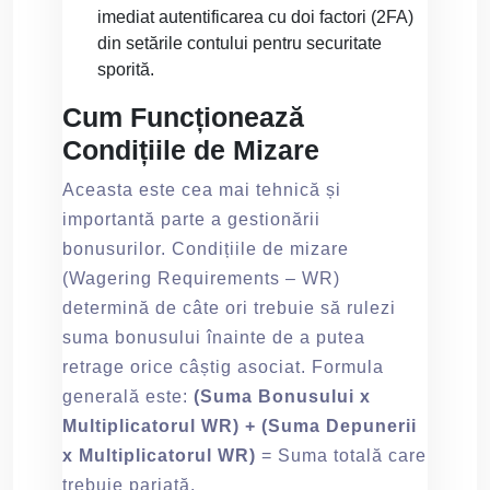
imediat autentificarea cu doi factori (2FA)
din setările contului pentru securitate
sporită.
Cum Funcționează
Condițiile de Mizare
Aceasta este cea mai tehnică și
importantă parte a gestionării
bonusurilor. Condițiile de mizare
(Wagering Requirements – WR)
determină de câte ori trebuie să rulezi
suma bonusului înainte de a putea
retrage orice câștig asociat. Formula
generală este:
(Suma Bonusului x
Multiplicatorul WR) + (Suma Depunerii
x Multiplicatorul WR)
= Suma totală care
trebuie pariată.