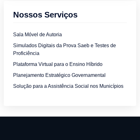
Nossos Serviços
Sala Móvel de Autoria
Simulados Digitais da Prova Saeb e Testes de
Proficiência
Plataforma Virtual para o Ensino Híbrido
Planejamento Estratégico Governamental
Solução para a Assistência Social nos Municípios