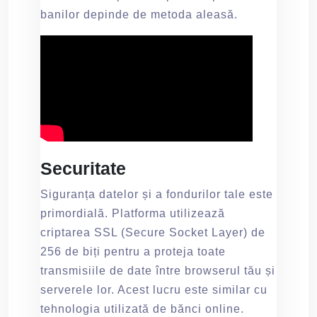
banilor depinde de metoda aleasă.
Securitate
Siguranța datelor și a fondurilor tale este
primordială. Platforma utilizează
criptarea SSL (Secure Socket Layer) de
256 de biți pentru a proteja toate
transmisiile de date între browserul tău și
serverele lor. Acest lucru este similar cu
tehnologia utilizată de bănci online.