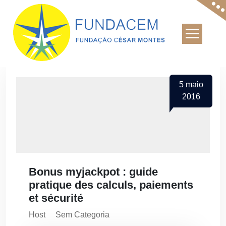
Skip
to
content
5
maio
2016
Bonus myjackpot : guide
pratique des calculs, paiements
et sécurité
Host
Sem Categoria