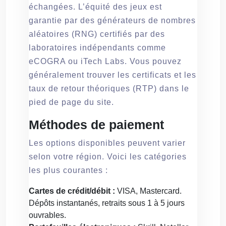
échangées. L’équité des jeux est
garantie par des générateurs de nombres
aléatoires (RNG) certifiés par des
laboratoires indépendants comme
eCOGRA ou iTech Labs. Vous pouvez
généralement trouver les certificats et les
taux de retour théoriques (RTP) dans le
pied de page du site.
Méthodes de paiement
Les options disponibles peuvent varier
selon votre région. Voici les catégories
les plus courantes :
Cartes de crédit/débit :
VISA, Mastercard.
Dépôts instantanés, retraits sous 1 à 5 jours
ouvrables.