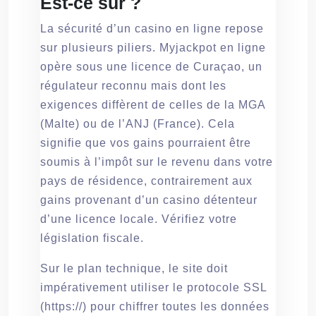
Est-ce sûr ?
La sécurité d’un casino en ligne repose
sur plusieurs piliers. Myjackpot en ligne
opère sous une licence de Curaçao, un
régulateur reconnu mais dont les
exigences diffèrent de celles de la MGA
(Malte) ou de l’ANJ (France). Cela
signifie que vos gains pourraient être
soumis à l’impôt sur le revenu dans votre
pays de résidence, contrairement aux
gains provenant d’un casino détenteur
d’une licence locale. Vérifiez votre
législation fiscale.
Sur le plan technique, le site doit
impérativement utiliser le protocole SSL
(https://) pour chiffrer toutes les données