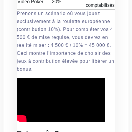
Vidéo Poker
20%
comptabilisés
Prenons un scénario où vous jouez
exclusivement à la roulette européenne
(contribution 10%). Pour compléter vos 4
500 € de mise requise, vous devrez en
réalité miser : 4 500 € / 10% = 45 000 €.
Ceci montre l’importance de choisir des
jeux à contribution élevée pour libérer un
bonus.