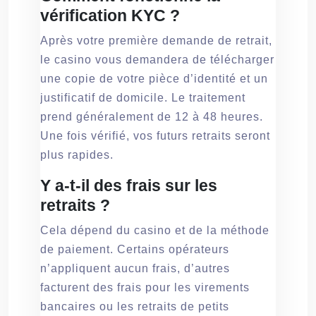
vérification KYC ?
Après votre première demande de retrait,
le casino vous demandera de télécharger
une copie de votre pièce d’identité et un
justificatif de domicile. Le traitement
prend généralement de 12 à 48 heures.
Une fois vérifié, vos futurs retraits seront
plus rapides.
Y a-t-il des frais sur les
retraits ?
Cela dépend du casino et de la méthode
de paiement. Certains opérateurs
n’appliquent aucun frais, d’autres
facturent des frais pour les virements
bancaires ou les retraits de petits