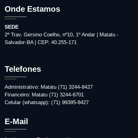
Onde Estamos
SEDE
2ª Trav. Gersino Coelho, nº10, 1º Andar | Matatu -
Salvador-BA | CEP: 40.255-171
Telefones
Administrativo: Matatu (71) 3244-8427
Financeiro: Matatu (71) 3244-6701
Celular (whatsapp): (71) 99395-8427
E-Mail