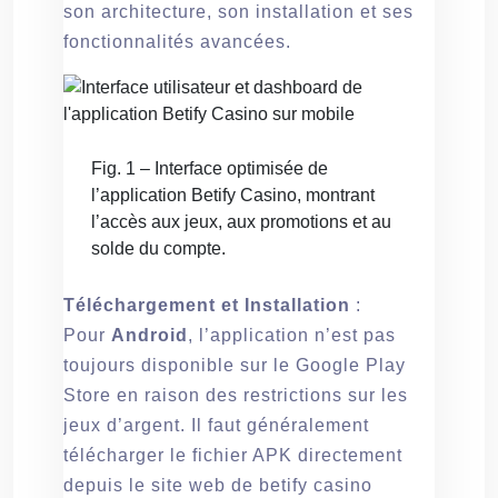
son architecture, son installation et ses
fonctionnalités avancées.
Fig. 1 – Interface optimisée de
l’application Betify Casino, montrant
l’accès aux jeux, aux promotions et au
solde du compte.
Téléchargement et Installation
:
Pour
Android
, l’application n’est pas
toujours disponible sur le Google Play
Store en raison des restrictions sur les
jeux d’argent. Il faut généralement
télécharger le fichier APK directement
depuis le site web de betify casino