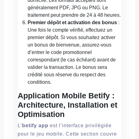
domicile. Les formats acceptés sont
généralement PDF, JPG ou PNG. Le
traitement peut prendre de 24 à 48 heures.
Premier dépôt et activation des bonus
:
Une fois le compte vérifié, effectuez un
premier dépôt. Si vous souhaitez activer
un bonus de bienvenue, assurez-vous
d’entrer le code promotionnel
correspondant (le cas échéant) avant de
valider la transaction. Le bonus sera
crédité sous réserve du respect des
conditions.
Application Mobile Betify :
Architecture, Installation et
Optimisation
L’
betify app
est l’interface privilégiée
pour le jeu mobile. Cette section couvre