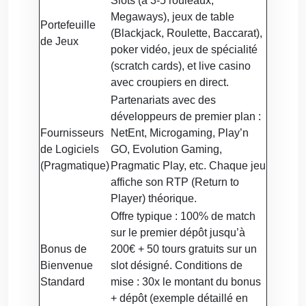
Slots (à 3-5 rouleaux,
Megaways), jeux de table
Portefeuille
(Blackjack, Roulette, Baccarat),
de Jeux
poker vidéo, jeux de spécialité
(scratch cards), et live casino
avec croupiers en direct.
Partenariats avec des
développeurs de premier plan :
Fournisseurs
NetEnt, Microgaming, Play’n
de Logiciels
GO, Evolution Gaming,
(Pragmatique)
Pragmatic Play, etc. Chaque jeu
affiche son RTP (Return to
Player) théorique.
Offre typique : 100% de match
sur le premier dépôt jusqu’à
Bonus de
200€ + 50 tours gratuits sur un
Bienvenue
slot désigné. Conditions de
Standard
mise : 30x le montant du bonus
+ dépôt (exemple détaillé en