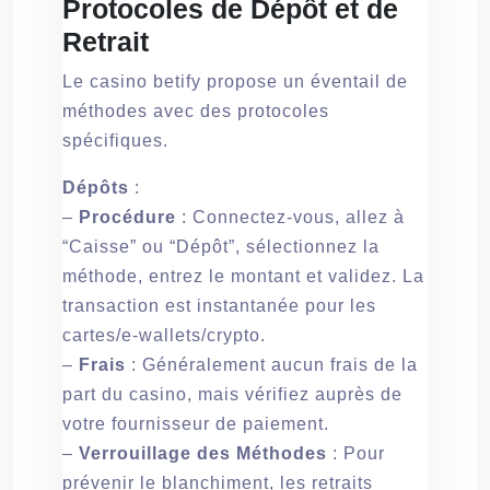
Protocoles de Dépôt et de
Retrait
Le casino betify propose un éventail de
méthodes avec des protocoles
spécifiques.
Dépôts
:
–
Procédure
: Connectez-vous, allez à
“Caisse” ou “Dépôt”, sélectionnez la
méthode, entrez le montant et validez. La
transaction est instantanée pour les
cartes/e-wallets/crypto.
–
Frais
: Généralement aucun frais de la
part du casino, mais vérifiez auprès de
votre fournisseur de paiement.
–
Verrouillage des Méthodes
: Pour
prévenir le blanchiment, les retraits