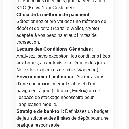
récent (moins de 3 mois) pour la vérification
KYC (Know Your Customer).
Choix de la méthode de paiement
:
Sélectionnez et pré-validez une méthode de
dépôt et de retrait (carte, e-wallet, crypto)
adaptée à vos besoins et aux limites de
transaction.
Lecture des Conditions Générales
:
Analysez, sans exception, les conditions liées
aux bonus, aux retraits et à l’équité des jeux.
Notez les exigences de mise (wagering).
Environnement technique
: Assurez-vous
d’une connexion Internet stable et d’un
navigateur à jour (Chrome, Firefox) ou de
l’espace de stockage nécessaire pour
l’application mobile.
Stratégie de bankroll
: Définissez un budget
de jeu stricte et des limites de dépôt pour une
pratique responsable.