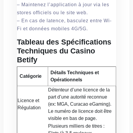
– Maintenez l’application à jour via les
stores officiels ou le site web.
– En cas de latence, basculez entre Wi-
Fi et données mobiles 4G/5G.
Tableau des Spécifications
Techniques du Casino
Betify
Détails Techniques et
Catégorie
Opérationnels
Détenteur d’une licence de la
part d’une autorité reconnue
Licence et
(ex: MGA, Curacao eGaming).
Régulation
Le numéro de licence doit être
visible en bas de page.
Plusieurs milliers de titres :