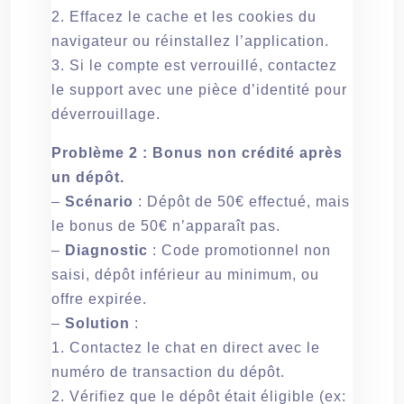
2. Effacez le cache et les cookies du
navigateur ou réinstallez l’application.
3. Si le compte est verrouillé, contactez
le support avec une pièce d’identité pour
déverrouillage.
Problème 2 : Bonus non crédité après
un dépôt.
–
Scénario
: Dépôt de 50€ effectué, mais
le bonus de 50€ n’apparaît pas.
–
Diagnostic
: Code promotionnel non
saisi, dépôt inférieur au minimum, ou
offre expirée.
–
Solution
:
1. Contactez le chat en direct avec le
numéro de transaction du dépôt.
2. Vérifiez que le dépôt était éligible (ex: