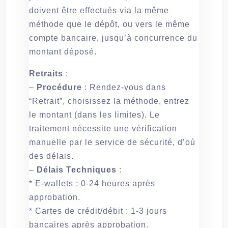
doivent être effectués via la même
méthode que le dépôt, ou vers le même
compte bancaire, jusqu’à concurrence du
montant déposé.
Retraits
:
–
Procédure
: Rendez-vous dans
“Retrait”, choisissez la méthode, entrez
le montant (dans les limites). Le
traitement nécessite une vérification
manuelle par le service de sécurité, d’où
des délais.
–
Délais Techniques
:
* E-wallets : 0-24 heures après
approbation.
* Cartes de crédit/débit : 1-3 jours
bancaires après approbation.