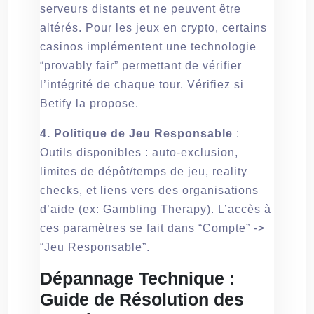
serveurs distants et ne peuvent être
altérés. Pour les jeux en crypto, certains
casinos implémentent une technologie
“provably fair” permettant de vérifier
l’intégrité de chaque tour. Vérifiez si
Betify la propose.
4. Politique de Jeu Responsable
:
Outils disponibles : auto-exclusion,
limites de dépôt/temps de jeu, reality
checks, et liens vers des organisations
d’aide (ex: Gambling Therapy). L’accès à
ces paramètres se fait dans “Compte” ->
“Jeu Responsable”.
Dépannage Technique :
Guide de Résolution des