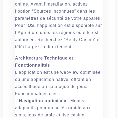
online. Avant l’installation, activez
l’option “Sources inconnues” dans les
paramètres de sécurité de votre appareil.
Pour
iOS
, l’application est disponible sur
l’App Store dans les régions où elle est
autorisée. Recherchez “Betify Casino” et
téléchargez-la directement.
Architecture Technique et
Fonctionnalités
:
L’application est une webview optimisée
ou une application native, offrant un
accès fluide au catalogue de jeux.
Fonctionnalités clés :
–
Navigation optimisée
: Menus
adaptatifs pour un accès rapide aux
slots, jeux de table et live casino.