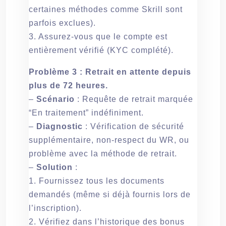
certaines méthodes comme Skrill sont
parfois exclues).
3. Assurez-vous que le compte est
entièrement vérifié (KYC complété).
Problème 3 : Retrait en attente depuis
plus de 72 heures.
–
Scénario
: Requête de retrait marquée
“En traitement” indéfiniment.
–
Diagnostic
: Vérification de sécurité
supplémentaire, non-respect du WR, ou
problème avec la méthode de retrait.
–
Solution
:
1. Fournissez tous les documents
demandés (même si déjà fournis lors de
l’inscription).
2. Vérifiez dans l’historique des bonus