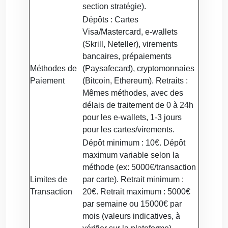
section stratégie).
Dépôts : Cartes
Visa/Mastercard, e-wallets
(Skrill, Neteller), virements
bancaires, prépaiements
Méthodes de
(Paysafecard), cryptomonnaies
Paiement
(Bitcoin, Ethereum). Retraits :
Mêmes méthodes, avec des
délais de traitement de 0 à 24h
pour les e-wallets, 1-3 jours
pour les cartes/virements.
Dépôt minimum : 10€. Dépôt
maximum variable selon la
méthode (ex: 5000€/transaction
Limites de
par carte). Retrait minimum :
Transaction
20€. Retrait maximum : 5000€
par semaine ou 15000€ par
mois (valeurs indicatives, à