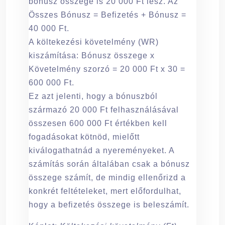
bónusz összege is 20 000 Ft lesz. Az
Összes Bónusz = Befizetés + Bónusz =
40 000 Ft.
A költekezési követelmény (WR)
kiszámítása: Bónusz összege x
Követelmény szorzó = 20 000 Ft x 30 =
600 000 Ft.
Ez azt jelenti, hogy a bónuszból
származó 20 000 Ft felhasználásával
összesen 600 000 Ft értékben kell
fogadásokat kötnöd, mielőtt
kiválogathatnád a nyereményeket. A
számítás során általában csak a bónusz
összege számít, de mindig ellenőrizd a
konkrét feltételeket, mert előfordulhat,
hogy a befizetés összege is beleszámít.