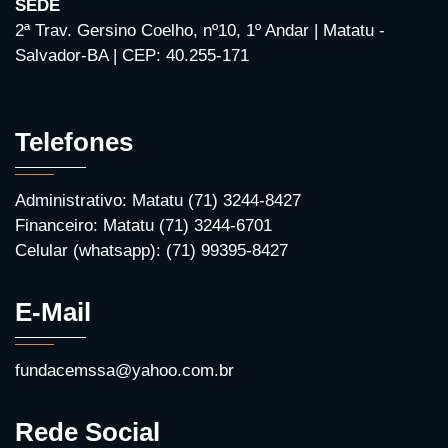
SEDE
2ª Trav. Gersino Coelho, nº10, 1º Andar | Matatu -
Salvador-BA | CEP: 40.255-171
Telefones
Administrativo: Matatu (71) 3244-8427
Financeiro: Matatu (71) 3244-6701
Celular (whatsapp): (71) 99395-8427
E-Mail
fundacemssa@yahoo.com.br
Rede Social