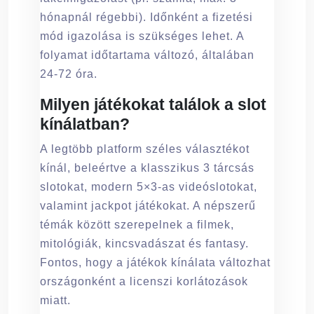
hónapnál régebbi). Időnként a fizetési
mód igazolása is szükséges lehet. A
folyamat időtartama változó, általában
24-72 óra.
Milyen játékokat találok a slot
kínálatban?
A legtöbb platform széles választékot
kínál, beleértve a klasszikus 3 tárcsás
slotokat, modern 5×3-as videóslotokat,
valamint jackpot játékokat. A népszerű
témák között szerepelnek a filmek,
mitológiák, kincsvadászat és fantasy.
Fontos, hogy a játékok kínálata változhat
országonként a licenszi korlátozások
miatt.