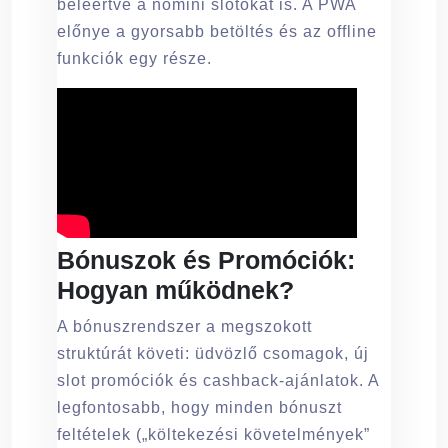
beleértve a nomini slotokat is. A PWA
előnye a gyorsabb betöltés és az offline
funkciók egy része.
Bónuszok és Promóciók:
Hogyan működnek?
A bónuszrendszer a megszokott
struktúrát követi: üdvözlő csomagok, új
slot promóciók és cashback-ajánlatok. A
legfontosabb, hogy minden bónuszt
feltételek („költekezési követelmények”