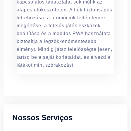
kapcsolatos tapasztalat sok múlik az
alapos előkészületen. A fiók biztonságos
létrehozása, a promóciók feltételeinek
megértése, a felelős játék eszközök
beállítása és a mobilos PWA használata
biztosítja a legzökkenőmentesebb
élményt. Mindig játsz felelősségteljesen,
tartsd be a saját korlátaidat, és élvezd a
játékot mint szórakozást.
Nossos Serviços