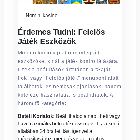
Nomini kasino
Érdemes Tudni: Felelős
Játék Eszközök
Minden komoly platform integrált
eszközöket kínál a játék kontrollálására.
Ezek a beállítások általában a “Saját
fiók” vagy “Felelős játék” menüpont alatt
találhatók, és nemcsak ajánlások, hanem
kötelező használatra is beállíthatók. A
három fő kategória:
Betéti Korlátok:
Beállíthatod a napi, heti vagy
havi maximális befizetési összeget. Ez a korlát
általában 24 óra letiltást igényel a
módosításához, megelőzve az impulzív