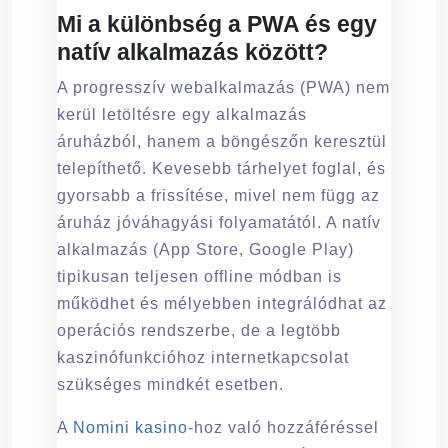
Mi a különbség a PWA és egy
natív alkalmazás között?
A progresszív webalkalmazás (PWA) nem
kerül letöltésre egy alkalmazás
áruházból, hanem a böngészőn keresztül
telepíthető. Kevesebb tárhelyet foglal, és
gyorsabb a frissítése, mivel nem függ az
áruház jóváhagyási folyamatától. A natív
alkalmazás (App Store, Google Play)
tipikusan teljesen offline módban is
működhet és mélyebben integrálódhat az
operációs rendszerbe, de a legtöbb
kaszinófunkcióhoz internetkapcsolat
szükséges mindkét esetben.
A
Nomini kasino
-hoz való hozzáféréssel