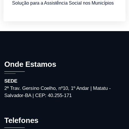
Solução para a Assistência Social nos Municípios
Onde Estamos
SEDE
2ª Trav. Gersino Coelho, nº10, 1º Andar | Matatu -
Salvador-BA | CEP: 40.255-171
Telefones